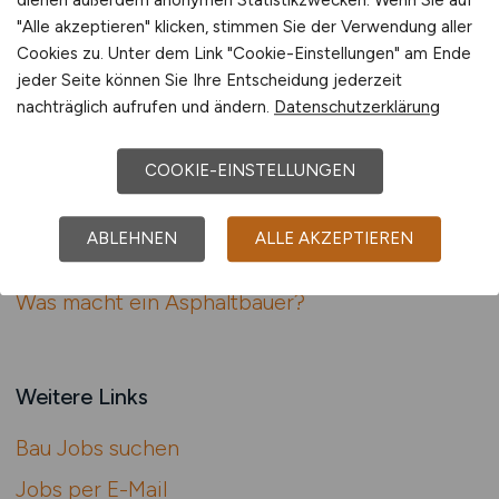
dienen außerdem anonymen Statistikzwecken. Wenn Sie auf
zurück
"Alle akzeptieren" klicken, stimmen Sie der Verwendung aller
Cookies zu. Unter dem Link "Cookie-Einstellungen" am Ende
jeder Seite können Sie Ihre Entscheidung jederzeit
Weitere Berufe
nachträglich aufrufen und ändern.
Datenschutzerklärung
Was macht ein Maler und Lackierer?
COOKIE-EINSTELLUNGEN
Was macht ein Werk­polier im Hochbau?
Was macht ein Spezial­tiefbauer?
ABLEHNEN
ALLE AKZEPTIEREN
Was macht ein Umwelt­ingenieur?
Was macht ein Asphalt­bauer?
Weitere Links
Bau Jobs suchen
Jobs per E-Mail