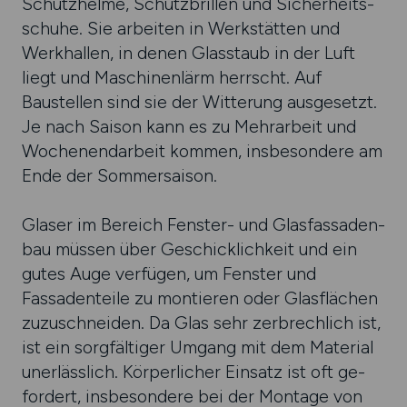
Schutzhelme, Schutzbrillen und Sicher­heits­
schuhe. Sie arbeiten in Werk­stätten und
Werk­hallen, in denen Glasstaub in der Luft
liegt und Maschinen­lärm herrscht. Auf
Baustellen sind sie der Witterung ausgesetzt.
Je nach Saison kann es zu Mehr­arbeit und
Wochen­end­arbeit kommen, ins­beson­dere am
Ende der Sommersaison.
Glaser im Bereich Fenster- und Glas­fassaden­
bau müssen über Geschick­lich­keit und ein
gutes Auge verfügen, um Fenster und
Fassaden­teile zu montieren oder Glas­flächen
zuzu­schneiden. Da Glas sehr zerbrechlich ist,
ist ein sorgfältiger Umgang mit dem Material
uner­läss­lich. Körper­licher Einsatz ist oft ge­
for­dert, insbesondere bei der Montage von