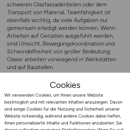
schweren Glasfassadenteilen oder dem
Trans­port von Material. Teamfähigkeit ist
ebenfalls wichtig, da viele Aufgaben nur
gemein­sam erledigt werden können. Wenn
Arbeiten auf Gerüsten aus­geführt werden,
sind Umsicht, Bewegungskoordination und
Schwindel­frei­heit von großer Bedeutung.
Glas­er arbeiten vorwiegend in Werk­stätten
und auf Baustellen.
Cookies
Wir verwenden Cookies, um Ihnen unsere Website
bestmöglich und mit relevanten Inhalten anzuzeigen. Davon
FACHARBEITER ALLGEMEIN
HANDWERKER
sind einige Cookies für die Nutzung und Sicherheit unserer
Website notwendig, während andere Cookies dabei helfen,
Ihnen personalisierte Inhalte und Funktionen anzubieten. Sie