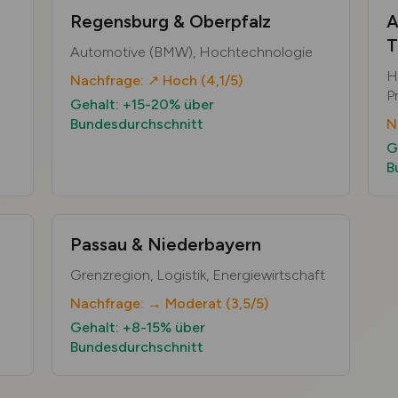
Regensburg & Oberpfalz
A
T
Automotive (BMW), Hochtechnologie
H
Nachfrage: ↗ Hoch (4,1/5)
P
Gehalt: +15-20% über
Bundesdurchschnitt
N
G
B
Passau & Niederbayern
Grenzregion, Logistik, Energiewirtschaft
Nachfrage: → Moderat (3,5/5)
Gehalt: +8-15% über
Bundesdurchschnitt