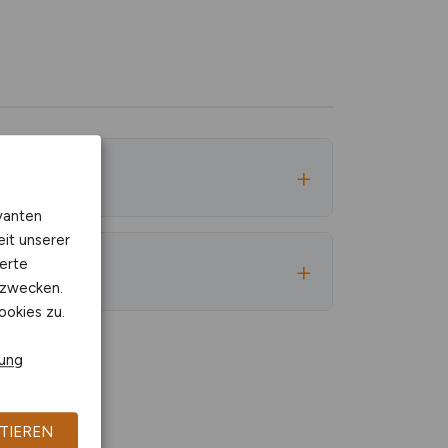
100%
94%
91%
93%
84%
vanten
projekt-Radar:
eit unserer
78%
erte
kzwecken.
Gehalts-Bonus
70%
ookies zu.
4:
+20-30%
rung
+25-35%
+20-30%
TIEREN