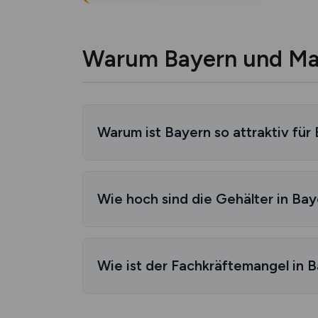
Warum Bayern und Ma
Warum ist Bayern so attraktiv für
Bayern ist Deutschlands Baubranche-El
Wie hoch sind die Gehälter in Ba
Wirtschaftliche Stärke (bundesweit Sp
Höchstes BIP:
730 Milliarden Euro, 
Bayern führt bundesweit bei Baubranch
Niedrigste Arbeitslosigkeit:
2,8% (Bu
Wie ist der Fachkräftemangel in 
Baubranche-Gehälter nach Bundesländ
Starkes Lohnwachstum:
+4,2% jährl
Boom-Regionen:
München, Nürnberg
Bayern hat den akutesten Fachkräfteman
Bundesland