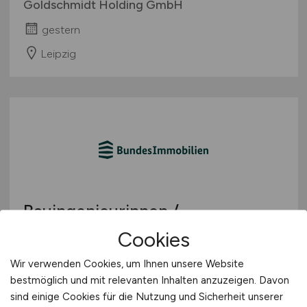
Goldschmidt Holding GmbH
gestern
Leipzig
Bauingenieurinnen /
Bauingenieure oder
Cookies
Architektinnen / Architekten
Wir verwenden Cookies, um Ihnen unsere Website
(Baumanagerinnen /
bestmöglich und mit relevanten Inhalten anzuzeigen. Davon
Baumanager)
(w/m/d)
sind einige Cookies für die Nutzung und Sicherheit unserer