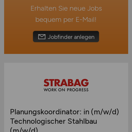
Sonstige
Erhalten Sie neue Jobs
Österreich
Schweiz
bequem per
E-Mail
!
Europa
International
Jobfinder anlegen
Planungskoordinator: in
(m/w/d)
Technologischer Stahlbau
(m/w/d)