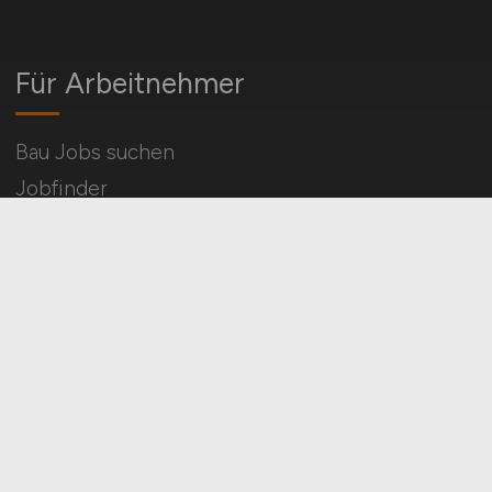
Für Arbeitnehmer
Bau Jobs suchen
Jobfinder
Arbeitnehmer Registrierung
Social Media & Networks
Gleichberechtigung & Vielfalt