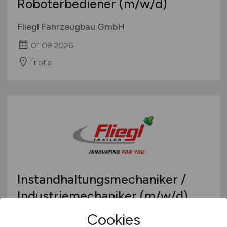
Roboterbediener
(m/w/d)
Fliegl Fahrzeugbau GmbH
01.08.2026
Triptis
Instandhaltungsmechaniker /
Industriemechaniker
(m/w/d)
Cookies
Fliegl Fahrzeugbau GmbH