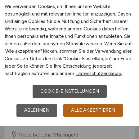
29.07.2026
Wir verwenden Cookies, um Ihnen unsere Website
bestmöglich und mit relevanten Inhalten anzuzeigen. Davon
Triptis bei Jena (Thüringen)
sind einige Cookies für die Nutzung und Sicherheit unserer
Website notwendig, während andere Cookies dabei helfen,
Ihnen personalisierte Inhalte und Funktionen anzubieten. Sie
dienen außerdem anonymen Statistikzwecken. Wenn Sie auf
"Alle akzeptieren" klicken, stimmen Sie der Verwendung aller
Cookies zu. Unter dem Link "Cookie-Einstellungen" am Ende
jeder Seite können Sie Ihre Entscheidung jederzeit
nachträglich aufrufen und ändern.
Datenschutzerklärung
Buchhalter-in / Lohnbuchalter-in
COOKIE-EINSTELLUNGEN
(m/w/d)
ABLEHNEN
ALLE AKZEPTIEREN
Fliegl Fahrzeugbau GmbH
29.07.2026
Triptis bei Jena (Thüringen)