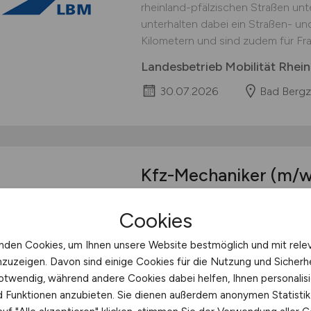
rheinland-pfälzischen Straßen unt
unterhalten dabei ein Straßen- u
Kilometern und sind zudem für Fra
Landesbetrieb Mobilität Rhein
30.07.2026
Bad Bergz
Kfz-Mechaniker
(m/w
(m/w/d)
oder Land- 
Cookies
Baumaschinenmechat
nden Cookies, um Ihnen unsere Website bestmöglich und mit rele
Mit rund 3.200 Mitarbeitern (m/w/
nzuzeigen. Davon sind einige Cookies für die Nutzung und Sicherh
(LBM) ein wichtiger Arbeitgeber in
otwendig, während andere Cookies dabei helfen, Ihnen personalisi
Dienstleister für rund eine Million
nd Funktionen anzubieten. Sie dienen außerdem anonymen Statisti
rheinland-pfälzischen Straßen unt