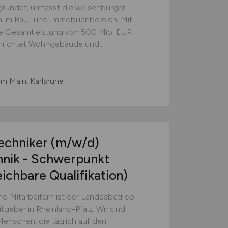
gründet, umfasst die weisenburger-
im Bau- und Immobilienbereich. Mit
ine Gesamtleistung von 500 Mio. EUR
errichtet Wohngebäude und...
am Main, Karlsruhe
Techniker
(m/w/d)
hnik - Schwerpunkt
eichbare Qualifikation)
nd Mitarbeitern ist der Landesbetrieb
tgeber in Rheinland-Pfalz. Wir sind
 Menschen, die täglich auf den