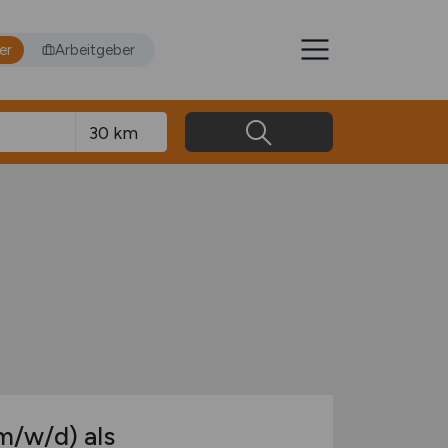
er
Arbeitgeber
m/w/d)
als