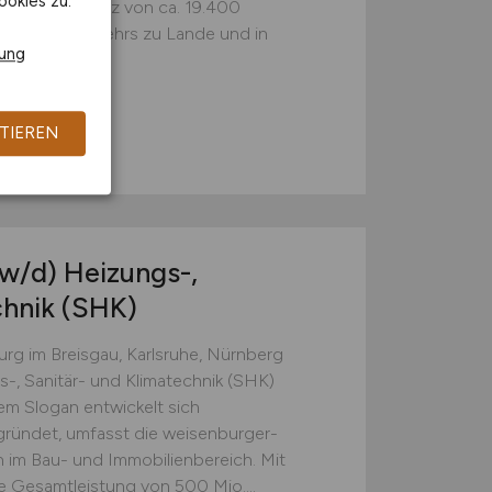
ookies zu.
nd Radwegenetz von ca. 19.400
agen des Verkehrs zu Lande und in
rung
land-Pfalz
TIEREN
w/d)
Heizungs-,
chnik (SHK)
burg im Breisgau, Karlsruhe, Nürnberg
-, Sanitär- und Klimatechnik (SHK)
em Slogan entwickelt sich
gründet, umfasst die weisenburger-
im Bau- und Immobilienbereich. Mit
ne Gesamtleistung von 500 Mio....