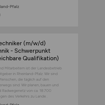
land-Pfalz
d
Techniker
(m/w/d)
hnik - Schwerpunkt
eichbare Qualifikation)
nd Mitarbeitern ist der Landesbetrieb
tgeber in Rheinland-Pfalz. Wir sind
 Menschen, die täglich auf den
erwegs sind. Wir planen, bauen und
nd Radwegenetz von ca. 18.700
gen des Verkehrs zu Lande...