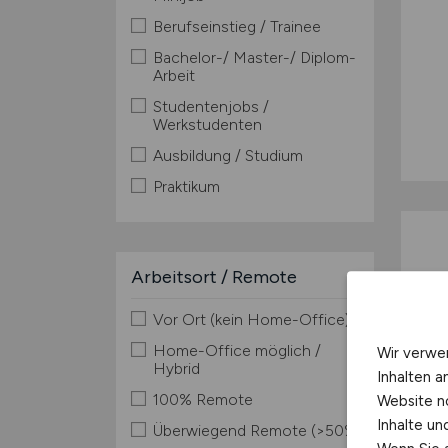
Berufseinstieg / Trainee
Bachelor-/ Master-/ Diplom-
Arbeit
Studentenjobs /
Werkstudenten
Ausbildung / Studium
Praktikum
Arbeitsort / Remote
Vor Ort (kein Home-Office)
Home-Office möglich /
Wir verwe
Hybrid
Inhalten a
100% Remote
Website n
Inhalte u
Überwiegend Remote (>50%)