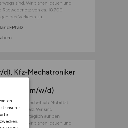
erwegs sind. Wir planen, bauen und
nd Radwegenetz von ca. 18.700
gen des Verkehrs zu...
land-Pfalz
abern
/d)
, Kfz-Mechatroniker
und
roniker
(m/w/d)
vanten
d) ist der Landesbetrieb Mobilität
eit unserer
 Rheinland- Pfalz. Wir sind
erte
 Menschen, die täglich auf den
kzwecken.
erwegs sind. Wir planen, bauen und