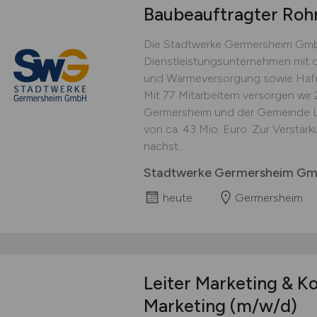
Baubeauftragter Roh
Die Stadtwerke Germersheim GmbH
Dienstleistungsunternehmen mit d
und Wärmeversorgung sowie Hafe
Mit 77 Mitarbeitern versorgen wir
Germersheim und der Gemeinde L
von ca. 43 Mio. Euro. Zur Verstä
nächst...
Stadtwerke Germersheim G
heute
Germersheim
Leiter Marketing & K
Marketing
(m/w/d)