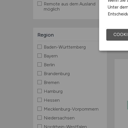
Wenn Sie a
Remote aus dem Ausland
Unter dem 
möglich
Entscheidu
Region
COOKI
Baden-Württemberg
Bayern
Berlin
Brandenburg
Bremen
Hamburg
Hessen
Mecklenburg-Vorpommern
Niedersachsen
Nordrhein-Westfalen