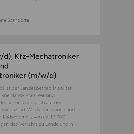
ene Standorte
/d)
, Kfz-Mechatroniker
und
roniker
(m/w/d)
d) ist der Landesbetrieb Mobilität
 Rheinland- Pfalz. Wir sind
 Menschen, die täglich auf den
erwegs sind. Wir planen, bauen und
nd Radwegenetz von ca. 18.700
agen des Verkehrs zu Lande und in