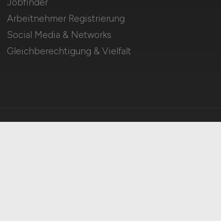
Jobfinder
Arbeitnehmer Registrierung
Social Media & Networks
Gleichberechtigung & Vielfalt
HOME
IMPRESSUM
DATENSCHUTZ
COOKIE-EINSTELLUNGEN
AGB