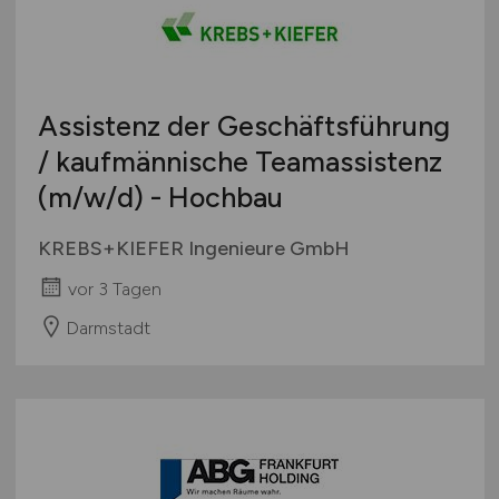
Sonstige
Österreich
Schweiz
Europa
Assistenz der Geschäftsführung
International
/ kaufmännische Teamassistenz
(m/w/d)
- Hochbau
KREBS+KIEFER Ingenieure GmbH
vor 3 Tagen
Darmstadt