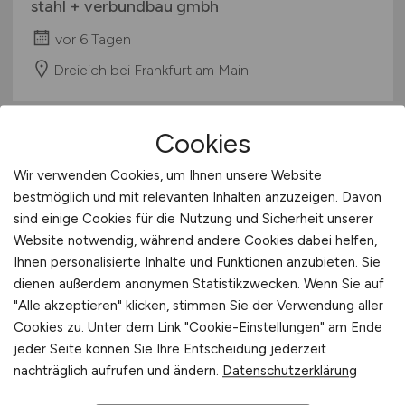
stahl + verbundbau gmbh
vor 6 Tagen
Dreieich bei Frankfurt am Main
Cookies
Wir verwenden Cookies, um Ihnen unsere Website
bestmöglich und mit relevanten Inhalten anzuzeigen. Davon
sind einige Cookies für die Nutzung und Sicherheit unserer
Website notwendig, während andere Cookies dabei helfen,
Ihnen personalisierte Inhalte und Funktionen anzubieten. Sie
Servicetechniker:in -
dienen außerdem anonymen Statistikzwecken. Wenn Sie auf
Baumaschinen
(m/w/d)
"Alle akzeptieren" klicken, stimmen Sie der Verwendung aller
Cookies zu. Unter dem Link "Cookie-Einstellungen" am Ende
STRABAG BMTI GMBH & CO. KG
jeder Seite können Sie Ihre Entscheidung jederzeit
nachträglich aufrufen und ändern.
Datenschutzerklärung
vor 6 Tagen