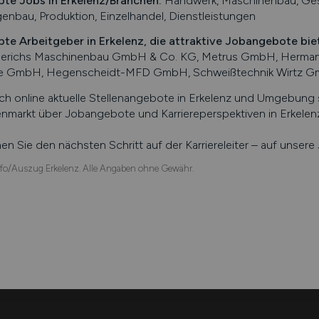
bte Jobs in
Erkelenz
/Branchen
:
Handwerk, Maschinenbau, Gesu
enbau, Produktion, Einzelhandel, Dienstleistungen
bte Arbeitgeber in
Erkelenz
, die attraktive Jobangebote bie
 Derichs Maschinenbau GmbH & Co. KG, Metrus GmbH, Herman
 GmbH, Hegenscheidt-MFD GmbH, Schweißtechnik Wirtz G
ch online aktuelle Stellenangebote in
Erkelenz
und Umgebung su
enmarkt über Jobangebote und Karriereperspektiven in
Erkelen
n Sie den nächsten Schritt auf der Karriereleiter – auf unser
fo/Auszug Erkelenz. Alle Angaben ohne Gewähr.