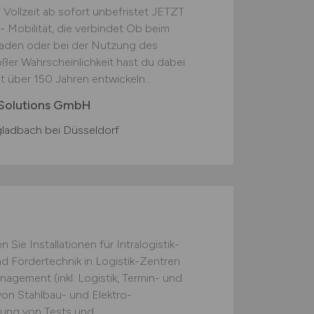
ollzeit ab sofort unbefristet JETZT
obilität, die verbindet Ob beim
Laden oder bei der Nutzung des
oßer Wahrscheinlichkeit hast du dabei
 über 150 Jahren entwickeln...
 Solutions GmbH
adbach bei Düsseldorf
 Sie Installationen für Intralogistik-
d Fördertechnik in Logistik-Zentren
gement (inkl. Logistik, Termin- und
on Stahlbau- und Elektro-
ung von Tests und...