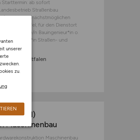
 Starttermin: ab sofort
 Landesbetrieb Straßenbau
RW) sucht zum nächstmöglichen
I NL Ville-Eifel, für den Dienstort
t, Vollzeit eine/n Bauingenieur*in o.
ssenschaftler*in Straßen- und
vanten
eit unserer
erte
rdrhein-Westfalen
kzwecken.
ookies zu.
, Würselen
rung
TIEREN
ur
(m/w/d)
on Maschinenbau
Hardwarekonstruktion Maschinenbau