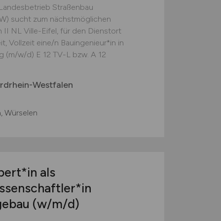
 Landesbetrieb Straßenbau
RW) sucht zum nächstmöglichen
I NL Ville-Eifel, für den Dienstort
t, Vollzeit eine/n Bauingenieur*in in
 (m/w/d) E 12 TV-L bzw. A 12
rdrhein-Westfalen
, Würselen
ert*in als
senschaftler*in
gebau
(w/m/d)