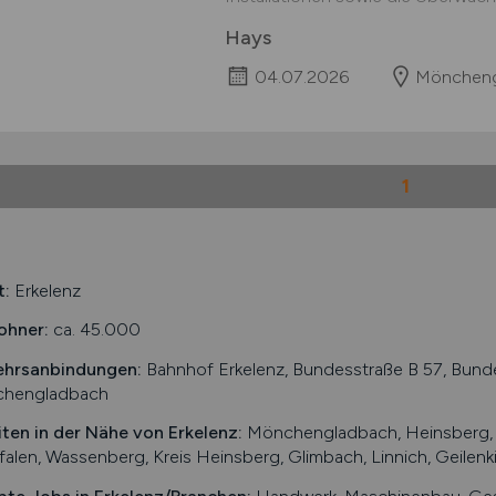
Hays
04.07.2026
Möncheng
1
t:
Erkelenz
ohner:
ca. 45.000
ehrsanbindungen:
Bahnhof Erkelenz, Bundesstraße B 57, Bund
hengladbach
iten in der Nähe von
Erkelenz
:
Mönchengladbach, Heinsberg, G
alen, Wassenberg, Kreis Heinsberg, Glimbach, Linnich, Geilenk