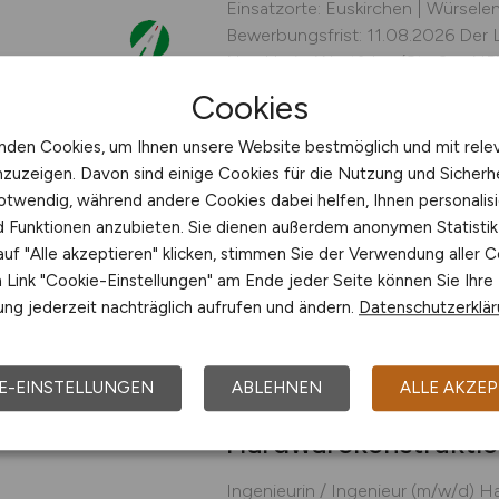
Einsatzorte: Euskirchen | Würselen
Bewerbungsfrist: 11.08.2026 Der
Nordrhein-Westfalen (Straßen.N
Zeitpunkt für den Standort Region I
Cookies
Euskirchen oder Würselen in Teilzei
Expert*in als angewandte*r Geowi
nden Cookies, um Ihnen unsere Website bestmöglich und mit rele
Radwegebau...
nzuzeigen. Davon sind einige Cookies für die Nutzung und Sicherh
otwendig, während andere Cookies dabei helfen, Ihnen personalisi
Landesbetrieb Straßenbau No
nd Funktionen anzubieten. Sie dienen außerdem anonymen Statisti
(Straßen.NRW)
uf "Alle akzeptieren" klicken, stimmen Sie der Verwendung aller C
29.07.2026
Euskirchen
Link "Cookie-Einstellungen" am Ende jeder Seite können Sie Ihre
ng jederzeit nachträglich aufrufen und ändern.
Datenschutzerklä
E-EINSTELLUNGEN
ABLEHNEN
ALLE AKZEP
Ingenieurin / Ingenie
Hardwarekonstrukti
Ingenieurin / Ingenieur (m/w/d) 