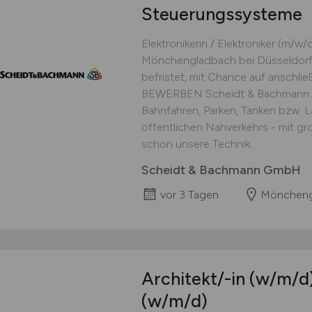
Steuerungssysteme
Elektronikerin / Elektroniker (m/
Mönchengladbach bei Düsseldorf V
befristet, mit Chance auf ansch
BEWERBEN Scheidt & Bachmann - M
Bahnfahren, Parken, Tanken bzw. 
öffentlichen Nahverkehrs - mit gr
schon unsere Technik...
Scheidt & Bachmann GmbH
vor 3 Tagen
Mönchengl
Architekt/-in
(w/m/d
(w/m/d)