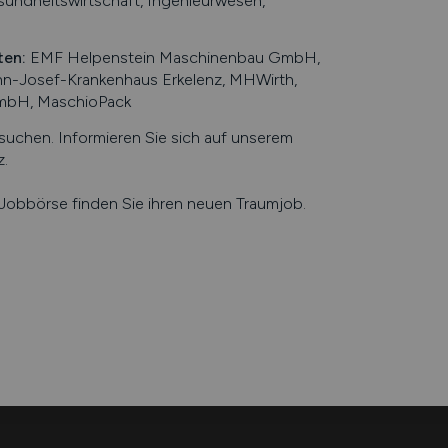
ndheitswirtschaft, Ingenieurwesen,
ten
:
EMF Helpenstein Maschinenbau GmbH,
n-Josef-Krankenhaus Erkelenz, MHWirth,
mbH, MaschioPack
chen. Informieren Sie sich auf unserem
z
.
e Jobbörse finden Sie ihren neuen Traumjob.