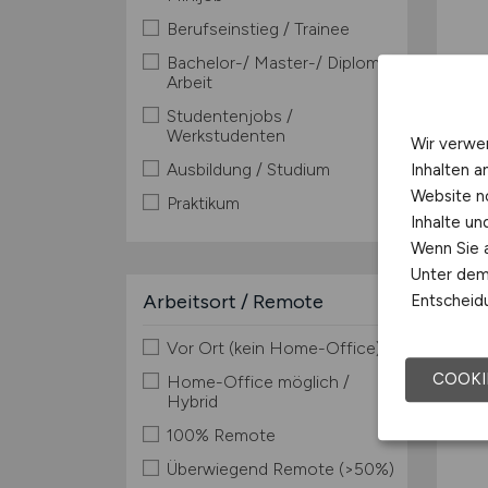
Berufseinstieg / Trainee
Bachelor-/ Master-/ Diplom-
Arbeit
Studentenjobs /
Werkstudenten
Wir verwe
Ausbildung / Studium
Inhalten a
Website n
Praktikum
Inhalte u
Wenn Sie a
Unter dem 
Arbeitsort / Remote
Entscheidu
Vor Ort (kein Home-Office)
COOKI
Home-Office möglich /
Hybrid
100% Remote
Überwiegend Remote (>50%)