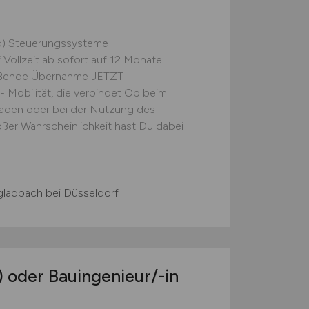
w/d) Steuerungssysteme
ollzeit ab sofort auf 12 Monate
ließende Übernahme JETZT
obilität, die verbindet Ob beim
Laden oder bei der Nutzung des
oßer Wahrscheinlichkeit hast Du dabei
adbach bei Düsseldorf
)
oder Bauingenieur/-in