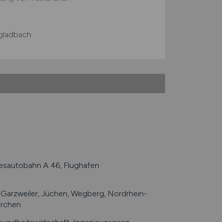
ladbach
esautobahn A 46, Flughafen
arzweiler, Jüchen, Wegberg, Nordrhein-
irchen