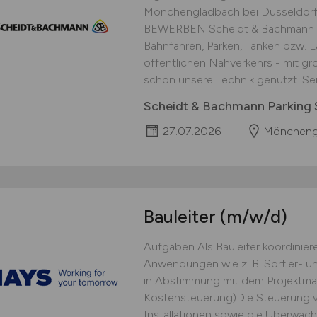
Mönchengladbach bei Düsseldorf V
BEWERBEN Scheidt & Bachmann - M
Bahnfahren, Parken, Tanken bzw. 
öffentlichen Nahverkehrs - mit gr
schon unsere Technik genutzt. Seit
Scheidt & Bachmann Parking
27.07.2026
Mönchengl
Bauleiter
(m/w/d)
Aufgaben Als Bauleiter koordinieren
Anwendungen wie z. B. Sortier- un
in Abstimmung mit dem Projektmana
Kostensteuerung)Die Steuerung v
Installationen sowie die Überwach