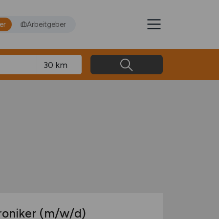
er
Arbeitgeber
troniker
(m/w/d)