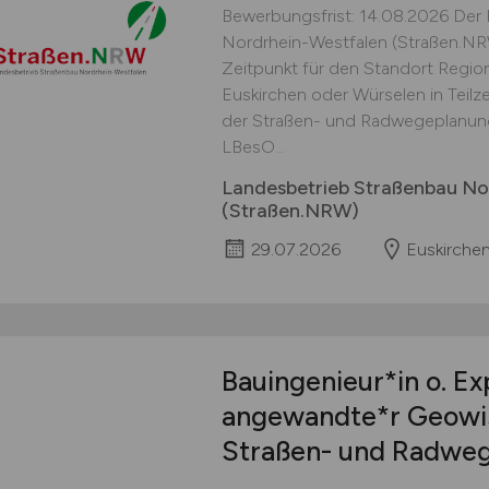
Bewerbungsfrist: 14.08.2026 Der
Nordrhein-Westfalen (Straßen.N
Zeitpunkt für den Standort Region I
Euskirchen oder Würselen in Teilzei
der Straßen- und Radwegeplanung
LBesO...
Landesbetrieb Straßenbau No
(Straßen.NRW)
29.07.2026
Euskirchen
Bauingenieur*in o. Exp
angewandte*r Geowis
Straßen- und Radwe