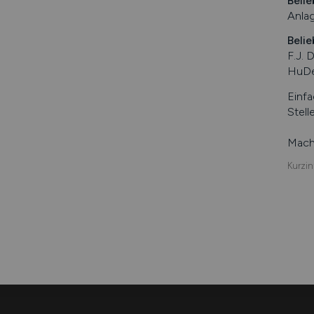
Belie
Anlag
Belie
F.J.
HuDe
Einfa
Stell
Mache
Kurzin