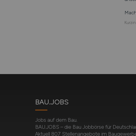
Mache
Kurzin
BAU.JOBS
Jobs auf dem Bau.
BAU.JOBS – die Bau Jobbörse für Deutschla
Aktuell 807 Stellenangebote im Baugewerbe