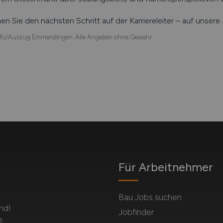
n Sie den nächsten Schritt auf der Karriereleiter – auf unser
fo/Auszug Emmendingen. Alle Angaben ohne Gewähr.
Für Arbeitnehmer
Bau Jobs suchen
nd!
Jobfinder
.