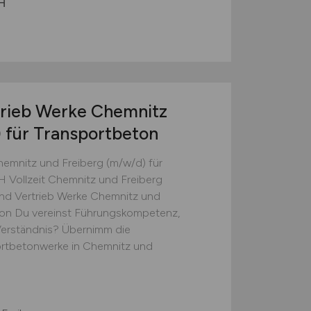
H
trieb Werke Chemnitz
)
für Transportbeton
hemnitz und Freiberg (m/w/d) für
 Vollzeit Chemnitz und Freiberg
nd Vertrieb Werke Chemnitz und
ton Du vereinst Führungskompetenz,
Verständnis? Übernimm die
ortbetonwerke in Chemnitz und