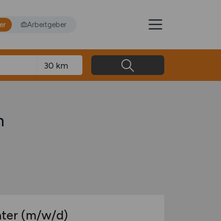
er
Arbeitgeber
n
ater
(m/w/d)