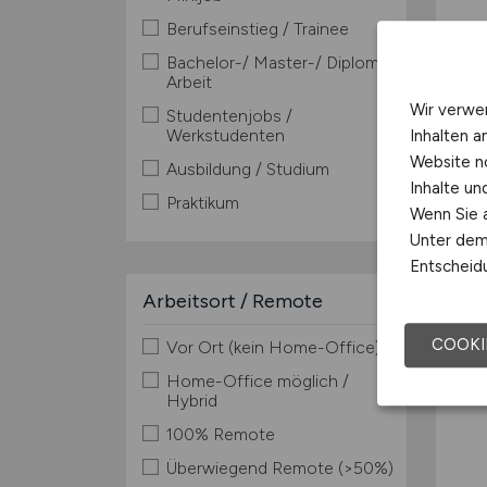
Berufseinstieg / Trainee
Bachelor-/ Master-/ Diplom-
Arbeit
Wir verwe
Studentenjobs /
Werkstudenten
Inhalten a
Website n
Ausbildung / Studium
Inhalte u
Praktikum
Wenn Sie a
Unter dem 
Entscheidu
Arbeitsort / Remote
COOKI
Vor Ort (kein Home-Office)
Home-Office möglich /
Hybrid
100% Remote
Überwiegend Remote (>50%)