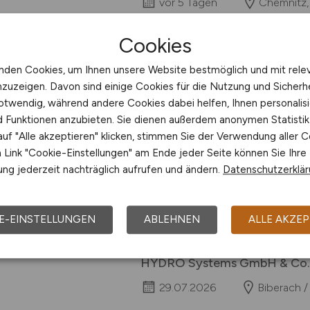
vor 5 Tagen
Chemnitz,
Cookies
nden Cookies, um Ihnen unsere Website bestmöglich und mit rele
Industriemechaniker 
nzuzeigen. Davon sind einige Cookies für die Nutzung und Sicherh
otwendig, während andere Cookies dabei helfen, Ihnen personalisi
(m/w/d)
- Montage v
nd Funktionen anzubieten. Sie dienen außerdem anonymen Statisti
uf "Alle akzeptieren" klicken, stimmen Sie der Verwendung aller C
WE LOVE AVIATION RH Aero Syst
Link "Cookie-Einstellungen" am Ende jeder Seite können Sie Ihre
Ausrüstung und Services für die L
ng jederzeit nachträglich aufrufen und ändern.
Datenschutzerklä
Unternehmen - Rhinestahl und HY
Leistungsspektrum: maßgeschnei
OEM-lizenzierte Werkzeuge, 26 Se
E-EINSTELLUNGEN
ABLEHNEN
ALLE AKZEP
innovative Engineering-Lösungen
Triebwerkhersteller, Flughäfen,...
HYDRO Systems GmbH & Co.
29.07.2026
Biberach 