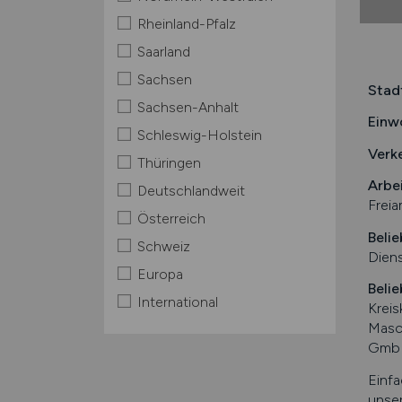
Rheinland-Pfalz
Saarland
Sachsen
Stad
Sachsen-Anhalt
Einw
Schleswig-Holstein
Verk
Thüringen
Arbe
Deutschlandweit
Freia
Österreich
Belie
Schweiz
Diens
Europa
Belie
International
Krei
Masc
Gmb
Einfa
unser