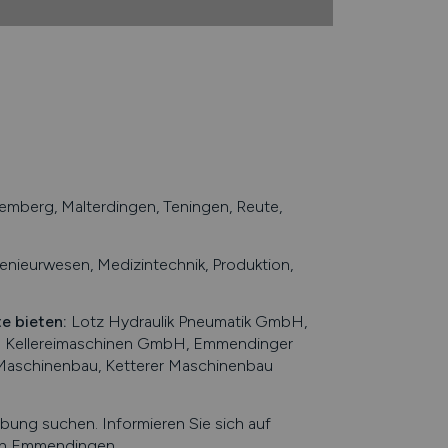
mberg, Malterdingen, Teningen, Reute,
nieurwesen, Medizintechnik, Produktion,
te bieten
:
Lotz Hydraulik Pneumatik GmbH,
al Kellereimaschinen GmbH, Emmendinger
aschinenbau, Ketterer Maschinenbau
ng suchen. Informieren Sie sich auf
in
Emmendingen
.