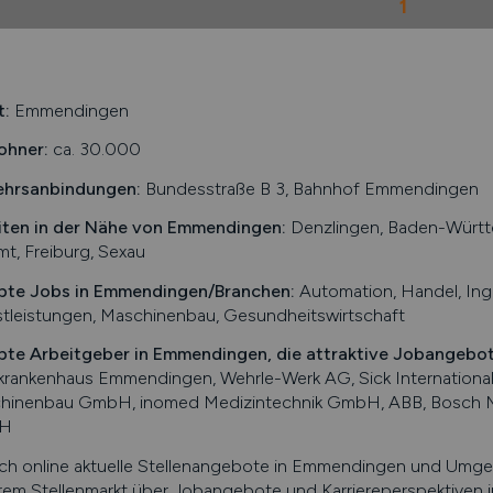
1
t:
Emmendingen
ohner:
ca. 30.000
ehrsanbindungen:
Bundesstraße B 3, Bahnhof Emmendingen
iten in der Nähe von
Emmendingen
:
Denzlingen, Baden-Württe
mt, Freiburg, Sexau
bte Jobs in
Emmendingen
/Branchen
:
Automation, Handel, Inge
tleistungen, Maschinenbau, Gesundheitswirtschaft
bte Arbeitgeber in
Emmendingen
, die attraktive Jobangebo
skrankenhaus Emmendingen, Wehrle-Werk AG, Sick Internation
hinenbau GmbH, inomed Medizintechnik GmbH, ABB, Bosch M
H
ch online aktuelle Stellenangebote in
Emmendingen
und Umgebu
em Stellenmarkt über Jobangebote und Karriereperspektiven 