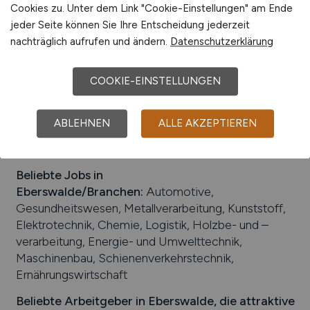
Cookies zu. Unter dem Link "Cookie-Einstellungen" am Ende
Eberswalder Hauptbahnhof, Flugplatz Eberswalde
jeder Seite können Sie Ihre Entscheidung jederzeit
Finow (Zivilflugplatz)
nachträglich aufrufen und ändern.
Datenschutzerklärung
Arbeiten in der Nähe von
Eberswalde
:
Oderberg,
Niederfinow, Britz, Bernau, Breydin, Joachimsthal,
COOKIE-EINSTELLUNGEN
Brandenburg, Finowfurt, Hohenfinow, Chorin,
Melchow, Schorfheide
ABLEHNEN
ALLE AKZEPTIEREN
Universitäten/Hochschulen:
Hochschule für
nachhaltige Entwicklung Eberswalde
Beliebte Jobs in
Eberswalde
/Branchen
:
Automotive,
Gesundheitswesen, Metallverarbeitung, Kunststoff,
Elektrotechnik, Chemie, Logistik, Holzbe- und –
verarbeitung, Energie- und Umwelttechnik,
Maschinenbau, Schienenverkehrstechnik,
Ernährungswirtschaft
Beliebte Arbeitgeber in
Eberswalde
, die attraktive