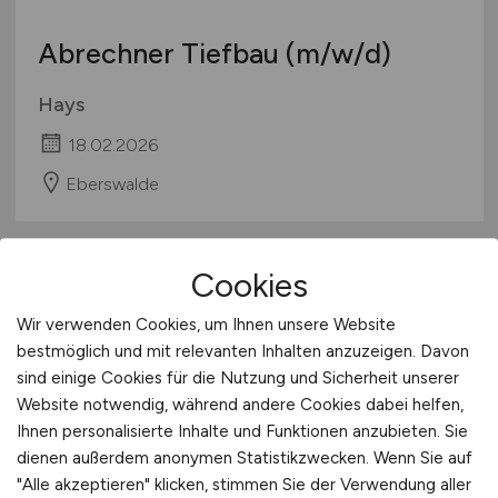
Abrechner Tiefbau
(m/w/d)
Hays
18.02.2026
Eberswalde
1
Cookies
Wir verwenden Cookies, um Ihnen unsere Website
bestmöglich und mit relevanten Inhalten anzuzeigen. Davon
sind einige Cookies für die Nutzung und Sicherheit unserer
Stadt:
Eberswalde
Website notwendig, während andere Cookies dabei helfen,
Einwohner:
ca. 41.000
Ihnen personalisierte Inhalte und Funktionen anzubieten. Sie
dienen außerdem anonymen Statistikzwecken. Wenn Sie auf
Verkehrsanbindungen:
Binnenhafen Eberswalde,
"Alle akzeptieren" klicken, stimmen Sie der Verwendung aller
Autobahn A 11, Bundesstraßen B 167 und B 168,