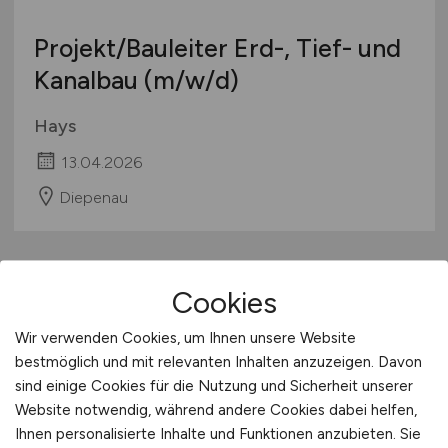
Projekt/Bauleiter Erd-, Tief- und
Kanalbau
(m/w/d)
Hays
13.04.2026
Diepenau
1
Cookies
Wir verwenden Cookies, um Ihnen unsere Website
bestmöglich und mit relevanten Inhalten anzuzeigen. Davon
Stadt:
Diepholz
sind einige Cookies für die Nutzung und Sicherheit unserer
Website notwendig, während andere Cookies dabei helfen,
Einwohner:
ca. 17.500
Ihnen personalisierte Inhalte und Funktionen anzubieten. Sie