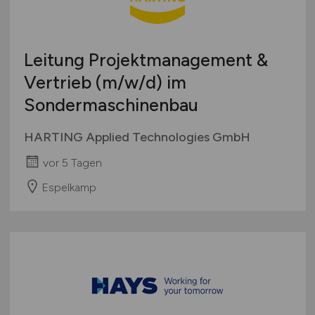
Schweiz
Europa
Leitung Projektmanagement &
International
Vertrieb
(m/w/d)
im
Sondermaschinenbau
HARTING Applied Technologies GmbH
vor 5 Tagen
Espelkamp