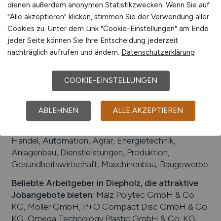
Verkehrsanbindungen:
Bundesstraßen B 69, B 51
dienen außerdem anonymen Statistikzwecken. Wenn Sie auf
und B 214, Bahnhof Diepholz, Militärflugplatz
"Alle akzeptieren" klicken, stimmen Sie der Verwendung aller
Fliegerhorst Diepholz
Cookies zu. Unter dem Link "Cookie-Einstellungen" am Ende
jeder Seite können Sie Ihre Entscheidung jederzeit
Arbeiten in der Nähe von
Diepholz
:
Lemförde,
nachträglich aufrufen und ändern.
Datenschutzerklärung
Landkreis Diepholz, Osnabrück, Hüde,
Nienburg/Weser, Niedersachsen, Steinfeld,
Lübbecke, Bremen, Wetschen, Vechta, Drebber
COOKIE-EINSTELLUNGEN
Universitäten/Hochschulen:
Private Hochschule
für Wirtschaft und Technik (PHWT)
ABLEHNEN
ALLE AKZEPTIEREN
Beliebte Jobs in
Diepholz
/Branchen
:
Produktion,
Handel, Automation, Agrar, Energietechnik,
Anlagenbau, Dienstleistungen, Produktion,
Gesundheitswirtschaft, Maschinenbau, Baugewerbe
Beliebte Arbeitgeber in
Diepholz
, die attraktive
Jobangebote bieten
:
Malz Polytec GmbH & Co.
KG, Möller GmbH, P+O Compact Disc GmbH & Co.
KG, Omega Technology Plastic GmbH & Co. KG,