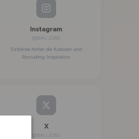
Instagram
@BAU.JOBS
Einblicke hinter die Kulissen und
Recruiting-Inspiration.
X
@BAU.JOBS