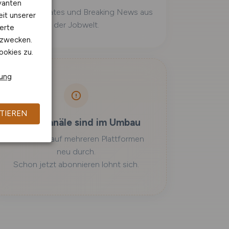
vanten
Schnelle Updates und Breaking News aus
eit unserer
der Jobwelt.
erte
kzwecken.
ookies zu.
rung
TIEREN
Einige Kanäle sind im Umbau
Wir starten auf mehreren Plattformen
neu durch.
Schon jetzt abonnieren lohnt sich.