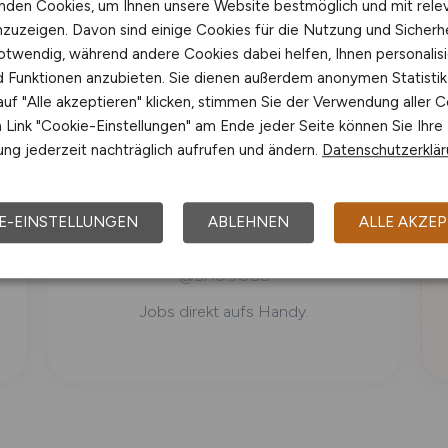
nden Cookies, um Ihnen unsere Website bestmöglich und mit rele
.
Karriere-Tipps und Content für die nächste
nzuzeigen. Davon sind einige Cookies für die Nutzung und Sicherh
Fachkräfte-Generation.
otwendig, während andere Cookies dabei helfen, Ihnen personalisi
nd Funktionen anzubieten. Sie dienen außerdem anonymen Statisti
uf "Alle akzeptieren" klicken, stimmen Sie der Verwendung aller C
Link "Cookie-Einstellungen" am Ende jeder Seite können Sie Ihre
ng jederzeit nachträglich aufrufen und ändern.
Datenschutzerklä
E-EINSTELLUNGEN
ABLEHNEN
ALLE AKZEP
WhatsApp
@BAU.JOBS
Jobs direkt aufs Handy.