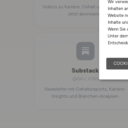
Wir verwe
Videos zu Karriere, Gehalt und Job-Alltag
Inhalten a
Jetzt abonnieren.
Website n
Inhalte u
Wenn Sie a
Unter dem 
Entscheidu
COOKI
Substack
@BAU.JOBS
Newsletter mit Gehaltsreports, Karriere-
Insights und Branchen-Analysen.