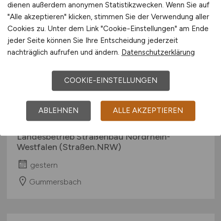
dienen außerdem anonymen Statistikzwecken. Wenn Sie auf
"Alle akzeptieren" klicken, stimmen Sie der Verwendung aller
Cookies zu. Unter dem Link "Cookie-Einstellungen" am Ende
jeder Seite können Sie Ihre Entscheidung jederzeit
nachträglich aufrufen und ändern.
Datenschutzerklärung
COOKIE-EINSTELLUNGEN
Bauingenieur*in im Betrieb von
ABLEHNEN
ALLE AKZEPTIEREN
Straßen und Radwegen
(m/w/d)
Landesbetrieb Straßenbau Nordrhein-
Westfalen (Straßen.NRW)
gestern
Gummersbach