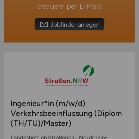
Schweiz
bequem per
E-Mail
!
Europa
International
Jobfinder anlegen
Ingenieur*in
(m/w/d)
Verkehrsbeeinflussung (Diplom
(TH/TU)/Master)
Landesbetrieb Straßenbau Nordrhein-