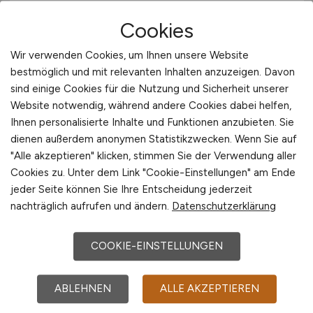
Cookies
Ingenieurin / Ingenieur
(w/m/d)
der Elektrotechnik für die
Wir verwenden Cookies, um Ihnen unsere Website
bestmöglich und mit relevanten Inhalten anzuzeigen. Davon
Museumsinsel Berlin
sind einige Cookies für die Nutzung und Sicherheit unserer
Website notwendig, während andere Cookies dabei helfen,
Bundesamt für Bauwesen und Raumordnung
Ihnen personalisierte Inhalte und Funktionen anzubieten. Sie
(BBR)
dienen außerdem anonymen Statistikzwecken. Wenn Sie auf
gestern
"Alle akzeptieren" klicken, stimmen Sie der Verwendung aller
Cookies zu. Unter dem Link "Cookie-Einstellungen" am Ende
Berlin
jeder Seite können Sie Ihre Entscheidung jederzeit
nachträglich aufrufen und ändern.
Datenschutzerklärung
COOKIE-EINSTELLUNGEN
ABLEHNEN
ALLE AKZEPTIEREN