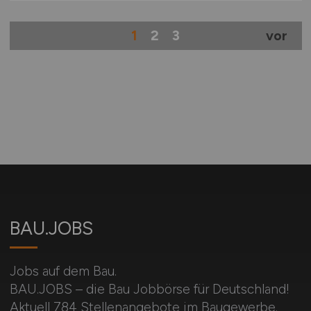
1
2
3
vor
BAU.JOBS
Jobs auf dem Bau.
BAU.JOBS – die Bau Jobbörse für Deutschland!
Aktuell 784 Stellenangebote im Baugewerbe.