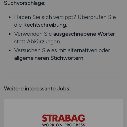
Mecklenburg-Vorpommern
Suchvorschläge:
Leitung / Management
Niedersachsen
Meister / Polier
Haben Sie sich vertippt? Überprüfen Sie
Nordrhein-Westfalen
Restauration
die
Rechtschreibung
.
Rheinland-Pfalz
Sachverständige
Verwenden Sie
ausgeschriebene Wörter
Saarland
Sanierung
statt Abkürzungen.
Sachsen
Statiker
Versuchen Sie es mit alternativen oder
Sachsen-Anhalt
Techniker
allgemeineren Stichwörtern
.
Schleswig-Holstein
Technische Angestellte
Thüringen
Vorarbeiter
Deutschlandweit
Sonstige
Österreich
Weitere interessante Jobs:
Schweiz
Europa
International