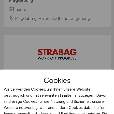
Magdeburg
heute
Magdeburg, Halberstadt und Umgebung
Triebfahrzeugführer:in
(m/w/d)
Cookies
im Fahrleitungsbau
Wir verwenden Cookies, um Ihnen unsere Website
bestmöglich und mit relevanten Inhalten anzuzeigen. Davon
STRABAG Rail Fahrleitungen GmbH, Direktion
sind einige Cookies für die Nutzung und Sicherheit unserer
Bahnbau
Website notwendig, während andere Cookies dabei helfen,
heute
Ihnen personalisierte Inhalte und Funktionen anzubieten. Sie