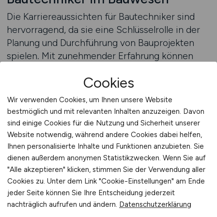
Die Karriereaussichten für Bautechniker sind
hervorragend, da sie eine Schlüsselrolle in der
Planung und Durchführung von Bauprojekten
spielen. Mit zunehmender Erfahrung können
Bautechniker in leitende Positionen aufsteigen,
Cookies
wie etwa zum Projektleiter, Bauleiter oder
Abteilungsleiter. Es gibt auch die Möglichkeit,
Wir verwenden Cookies, um Ihnen unsere Website
sich auf bestimmte Bauarten oder
bestmöglich und mit relevanten Inhalten anzuzeigen. Davon
Spezialgebiete zu konzentrieren, wie etwa den
sind einige Cookies für die Nutzung und Sicherheit unserer
Hochbau, Tiefbau oder die Sanierung von
Website notwendig, während andere Cookies dabei helfen,
Gebäuden.
Ihnen personalisierte Inhalte und Funktionen anzubieten. Sie
dienen außerdem anonymen Statistikzwecken. Wenn Sie auf
"Alle akzeptieren" klicken, stimmen Sie der Verwendung aller
Cookies zu. Unter dem Link "Cookie-Einstellungen" am Ende
Bautechniker sind in allen Bereichen der
jeder Seite können Sie Ihre Entscheidung jederzeit
Baubranche gefragt, von der Planung von
nachträglich aufrufen und ändern.
Datenschutzerklärung
Neubauten über Renovierungsprojekte bis hin