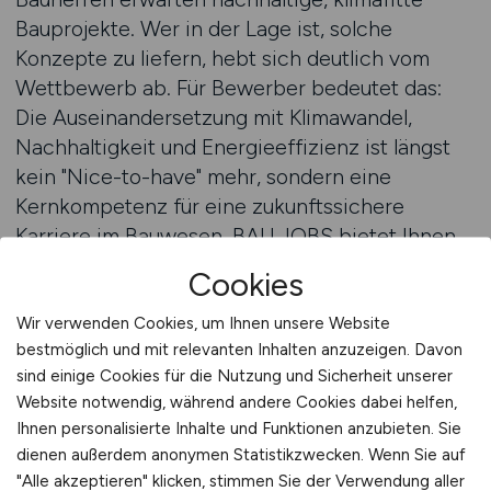
Bauprojekte. Wer in der Lage ist, solche
Konzepte zu liefern, hebt sich deutlich vom
Wettbewerb ab. Für Bewerber bedeutet das:
Die Auseinandersetzung mit Klimawandel,
Nachhaltigkeit und Energieeffizienz ist längst
kein "Nice-to-have" mehr, sondern eine
Kernkompetenz für eine zukunftssichere
Karriere im Bauwesen. BAU.JOBS bietet Ihnen
genau dort die passende Schnittstelle: Ob als
Cookies
Energieberater, Fachplaner für nachhaltige
Gebäude, Projektleiter für resiliente
Wir verwenden Cookies, um Ihnen unsere Website
bestmöglich und mit relevanten Inhalten anzuzeigen. Davon
Infrastruktur oder Experte für umweltgerechte
sind einige Cookies für die Nutzung und Sicherheit unserer
Baustoffe – auf BAU.JOBS finden Sie
Website notwendig, während andere Cookies dabei helfen,
zielgerichtet Stellenangebote in Unternehmen,
Ihnen personalisierte Inhalte und Funktionen anzubieten. Sie
die sich aktiv mit den Folgen des Klimawandels
dienen außerdem anonymen Statistikzwecken. Wenn Sie auf
auseinandersetzen und klimabewusst bauen
"Alle akzeptieren" klicken, stimmen Sie der Verwendung aller