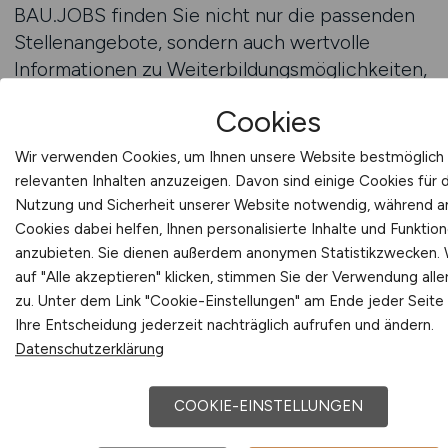
BAU.JOBS finden Sie nicht nur die passenden
Stellenangebote, sondern auch wertvolle
Informationen zu Weiterbildungsmöglichkeiten,
die Ihre Karriere im Hochbau weiter
Cookies
voranbringen können.
Wir verwenden Cookies, um Ihnen unsere Website bestmöglich 
Die Nachfrage nach Fachkräften im Hochbau
relevanten Inhalten anzuzeigen. Davon sind einige Cookies für 
ist weiterhin hoch, da immer mehr Projekte
Nutzung und Sicherheit unserer Website notwendig, während 
umgesetzt werden. Auf BAU.JOBS haben Sie
Cookies dabei helfen, Ihnen personalisierte Inhalte und Funktio
anzubieten. Sie dienen außerdem anonymen Statistikzwecken.
Zugang zu einer Vielzahl von Stellenanzeigen,
auf "Alle akzeptieren" klicken, stimmen Sie der Verwendung alle
die Ihnen helfen, eine Position zu finden, die
zu. Unter dem Link "Cookie-Einstellungen" am Ende jeder Seite
nicht nur zu Ihren Qualifikationen passt,
Ihre Entscheidung jederzeit nachträglich aufrufen und ändern.
sondern auch Ihre beruflichen Ziele fördert.
Datenschutzerklärung
Jobfinder
COOKIE-EINSTELLUNGEN