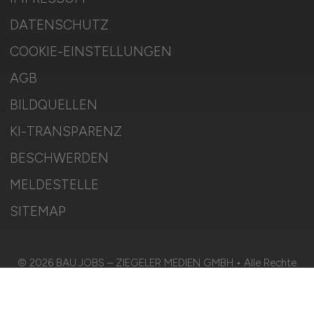
DATENSCHUTZ
COOKIE-EINSTELLUNGEN
AGB
BILDQUELLEN
KI-TRANSPARENZ
BESCHWERDEN
MELDESTELLE
SITEMAP
© 2026 BAU.JOBS – ZIEGELER MEDIEN GMBH • Alle Rechte
vorbehalten.