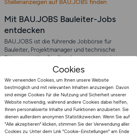
Stellenanzeigen auf BAU.JOBS finden
Mit BAU.JOBS Bauleiter-Jobs
entdecken
BAU.JOBS ist die führende Jobbörse für
Bauleiter, Projektmanager und technische
Führungskräfte. Die Plattform bietet täglich
neue Stellenangebote aus dem gesamten
Cookies
Bauwesen – von kleinen Bauprojekten bis zu
Wir verwenden Cookies, um Ihnen unsere Website
komplexen Infrastrukturmaßnahmen. Hier
bestmöglich und mit relevanten Inhalten anzuzeigen. Davon
finden sich sowohl Positionen für erfahrene
sind einige Cookies für die Nutzung und Sicherheit unserer
Bauleiter als auch Einstiegsstellen für
Website notwendig, während andere Cookies dabei helfen,
Nachwuchskräfte mit technischer Ausbildung
Ihnen personalisierte Inhalte und Funktionen anzubieten. Sie
oder Studium. Durch die Spezialisierung auf die
dienen außerdem anonymen Statistikzwecken. Wenn Sie auf
Baubranche bietet BAU.JOBS gezielt die
"Alle akzeptieren" klicken, stimmen Sie der Verwendung aller
Stellen, die für Fachkräfte wirklich relevant sind.
Cookies zu. Unter dem Link "Cookie-Einstellungen" am Ende