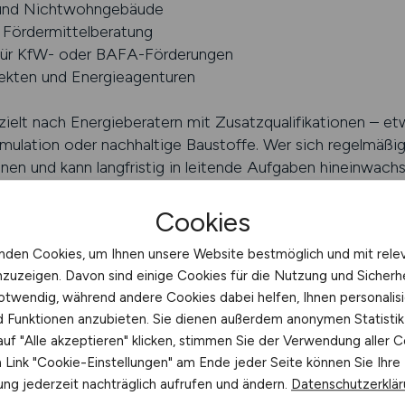
 und Nichtwohngebäude
Fördermittelberatung
 für KfW- oder BAFA-Förderungen
jekten und Energieagenturen
elt nach Energieberatern mit Zusatzqualifikationen – et
ulation oder nachhaltige Baustoffe. Wer sich regelmäßig 
nen und kann langfristig in leitende Aufgaben hineinwach
n Bereichen wie Architektur, Bauleitung, Haustechnik od
fassen. Entscheidend ist das Interesse an Nachhaltigkeit 
Cookies
e Themen einzuarbeiten.
nden Cookies, um Ihnen unsere Website bestmöglich und mit rele
nzuzeigen. Davon sind einige Cookies für die Nutzung und Sicherh
bs bietet Bewerbern einen schnellen Überblick über aktuel
otwendig, während andere Cookies dabei helfen, Ihnen personalisi
 Region, Qualifikation und Arbeitgeber filtern – ideal für al
nd Funktionen anzubieten. Sie dienen außerdem anonymen Statisti
Energieberater bedeutet, am Puls der Zeit zu sein. Der Be
uf "Alle akzeptieren" klicken, stimmen Sie der Verwendung aller C
cher Verantwortung – eine Kombination, die ihn besonder
Link "Cookie-Einstellungen" am Ende jeder Seite können Sie Ihre
ng jederzeit nachträglich aufrufen und ändern.
Datenschutzerklä
BS finden