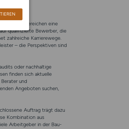
TIEREN
verwandten Bereichen eine
uf qualifizierte Bewerber, die
net zahlreiche Karrierewege.
leister – die Perspektiven sind
audits oder nachhaltige
en finden sich aktuelle
 Berater und
ssenden Angeboten suchen,
schlossene Auftrag trägt dazu
iese Kombination aus
ele Arbeitgeber in der Bau-