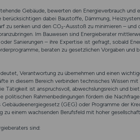
estehende Gebäude, bewerten den Energieverbrauch und 
ie berücksichtigen dabei Baustoffe, Dämmung, Heizsyste
edarf zu senken und den CO₂-Ausstoß zu minimieren – und 
ranzubringen. Im Bauwesen sind Energieberater mittlerwei
er Sanierungen – ihre Expertise ist gefragt, sobald Energi
örderprogramme, beraten zu gesetzlichen Vorgaben und be
edeutet, Verantwortung zu übernehmen und einen wichtige
räfte in diesem Bereich verbinden technisches Wissen m
Tätigkeit ist anspruchsvoll, abwechslungsreich und bie
ie politischen Rahmenbedingungen fördern die Nachfrage 
s Gebäudeenergiegesetz (GEG) oder Programme der Kredi
 zu einem wachsenden Berufsfeld mit hoher gesellschaft
ieberaters sind: