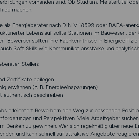
rbildungen vorhanden sind. Ob Studium, Meistertitel oder
chied machen.
ise als Energieberater nach DIN V 18599 oder BAFA-anerk
trukturierter Lebenslauf sollte Stationen im Bauwesen, de
llen. Bewerber sollten ihre Fachkenntnisse in Energieeff
uch Soft Skills wie Kommunikationsstärke und analytis
berater-Stellen:
d Zertifikate beilegen
lg erwähnen (z. B. Energieeinsparungen)
it authentisch beschreiben
obs erleichtert Bewerbern den Weg zur passenden Positio
forderungen und Perspektiven. Viele Arbeitgeber suchen g
em Denken zu gewinnen. Wer sich regelmäßig über neue En
ufenden und kann schnell auf attraktive Angebote reagiere