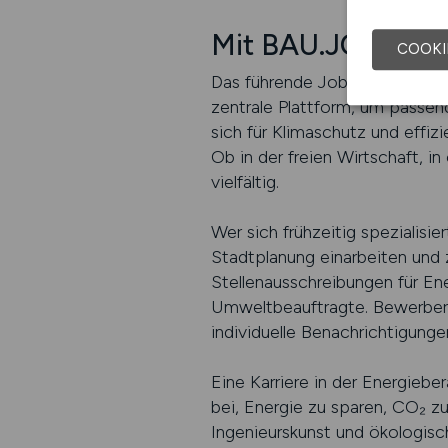
Mit BAU.JOBS grün
COOKI
Das führende Jobportal für d
zentrale Plattform, um passend
sich für Klimaschutz und effiz
Ob in der freien Wirtschaft, in
vielfältig.
Wer sich frühzeitig spezialis
Stadtplanung einarbeiten und 
Stellenausschreibungen für En
Umweltbeauftragte. Bewerber 
individuelle Benachrichtigunge
Eine Karriere in der Energiebe
bei, Energie zu sparen, CO₂ zu
Ingenieurskunst und ökologisc