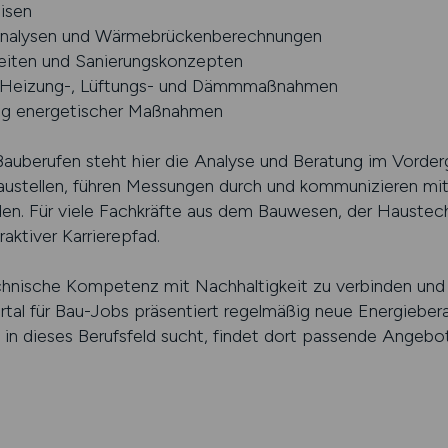
isen
analysen und Wärmebrückenberechnungen
eiten und Sanierungskonzepten
n Heizung-, Lüftungs- und Dämmmaßnahmen
g energetischer Maßnahmen
auberufen steht hier die Analyse und Beratung im Vorderg
austellen, führen Messungen durch und kommunizieren mit
n. Für viele Fachkräfte aus dem Bauwesen, der Haustec
raktiver Karrierepfad.
echnische Kompetenz mit Nachhaltigkeit zu verbinden und
tal für Bau-Jobs präsentiert regelmäßig neue Energiebera
 in dieses Berufsfeld sucht, findet dort passende Angebo