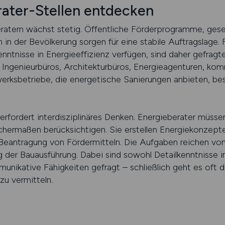
ater-Stellen entdecken
ratern wächst stetig. Öffentliche Förderprogramme, ges
n der Bevölkerung sorgen für eine stabile Auftragslage. F
tnisse in Energieeffizienz verfügen, sind daher gefragte
n Ingenieurbüros, Architekturbüros, Energieagenturen, ko
ksbetriebe, die energetische Sanierungen anbieten, b
d erfordert interdisziplinäres Denken. Energieberater müsse
chermaßen berücksichtigen. Sie erstellen Energiekonzept
 Beantragung von Fördermitteln. Die Aufgaben reichen v
g der Bauausführung. Dabei sind sowohl Detailkenntnisse 
nikative Fähigkeiten gefragt – schließlich geht es oft 
u vermitteln.