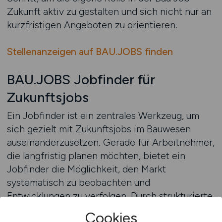
Zukunft aktiv zu gestalten und sich nicht nur an
kurzfristigen Angeboten zu orientieren.
Stellenanzeigen auf BAU.JOBS finden
BAU.JOBS Jobfinder für
Zukunftsjobs
Ein Jobfinder ist ein zentrales Werkzeug, um
sich gezielt mit Zukunftsjobs im Bauwesen
auseinanderzusetzen. Gerade für Arbeitnehmer,
die langfristig planen möchten, bietet ein
Jobfinder die Möglichkeit, den Markt
systematisch zu beobachten und
Entwicklungen zu verfolgen. Durch strukturierte
Suchfunktionen lassen sich Tätigkeitsfelder
Cookies