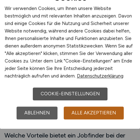
erkennen, die Stabilität und Perspektive
versprechen. So wird die Bau Job Zukunft nicht
Wir verwenden Cookies, um Ihnen unsere Website
bestmöglich und mit relevanten Inhalten anzuzeigen. Davon
dem Zufall überlassen, sondern aktiv erkundet.
sind einige Cookies für die Nutzung und Sicherheit unserer
Website notwendig, während andere Cookies dabei helfen,
Im Bauwesen entstehen Zukunftsjobs häufig
Ihnen personalisierte Inhalte und Funktionen anzubieten. Sie
dort, wo sich Anforderungen verändern und
dienen außerdem anonymen Statistikzwecken. Wenn Sie auf
neue Projektformen etablieren. Ein Jobfinder
"Alle akzeptieren" klicken, stimmen Sie der Verwendung aller
hilft dabei, diese Veränderungen sichtbar zu
Cookies zu. Unter dem Link "Cookie-Einstellungen" am Ende
machen, indem er eine breite Auswahl an
jeder Seite können Sie Ihre Entscheidung jederzeit
Stellenanzeigen zugänglich macht.
nachträglich aufrufen und ändern.
Datenschutzerklärung
Arbeitnehmer können beobachten, welche
Jobs regelmäßig angeboten werden und welche
COOKIE-EINSTELLUNGEN
neu hinzukommen. Diese Beobachtungen
liefern wertvolle Hinweise darauf, welche
ABLEHNEN
ALLE AKZEPTIEREN
Bereiche langfristig relevant bleiben.
Welche Vorteile bietet ein Jobfinder bei der