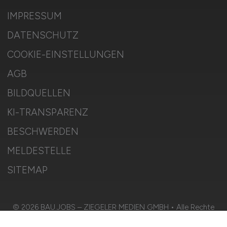
IMPRESSUM
DATENSCHUTZ
COOKIE-EINSTELLUNGEN
AGB
BILDQUELLEN
KI-TRANSPARENZ
BESCHWERDEN
MELDESTELLE
SITEMAP
© 2026 BAU.JOBS – ZIEGELER MEDIEN GMBH • Alle Rechte
vorbehalten.