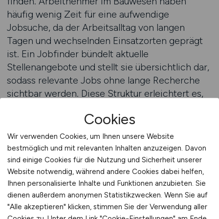
finden. Arbeitnehmer im Bauwesen haben
häufig wenig Zeit für eine aufwendige
Jobsuche, da der Arbeitsalltag von langen
Tagen und wechselnden Einsatzorten geprägt
ist. Ein Jobfinder bündelt aktuelle
Stellenangebote und stellt sie übersichtlich dar,
sodass relevante Jobs ohne lange Recherche
sichtbar werden. Diese Struktur erleichtert es,
den Überblick zu behalten und gezielt nach
Cookies
passenden Möglichkeiten zu suchen.
Wir verwenden Cookies, um Ihnen unsere Website
Der Einsatz eines Jobfinders unterstützt
bestmöglich und mit relevanten Inhalten anzuzeigen. Davon
Arbeitnehmer dabei, ihre Suche nach aktuellen
sind einige Cookies für die Nutzung und Sicherheit unserer
Bau Jobs effizient auszurichten. Ob es um den
Website notwendig, während andere Cookies dabei helfen,
Ihnen personalisierte Inhalte und Funktionen anzubieten. Sie
schnellen Einstieg in ein neues Projekt, den
dienen außerdem anonymen Statistikzwecken. Wenn Sie auf
Wechsel zu besseren Bedingungen oder die
"Alle akzeptieren" klicken, stimmen Sie der Verwendung aller
Suche nach regional passenden Jobs geht,
Cookies zu. Unter dem Link "Cookie-Einstellungen" am Ende