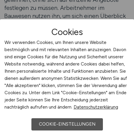
festlegen zu müssen. Arbeitnehmer im
Bauwesen nutzen ihn, um sich einen Überblick
über verfügbare Tätigkeiten zu verschaffen und
Cookies
den Markt systematisch zu erkunden. Durch die
gebündelte Darstellung von Bau Jobs lassen
Wir verwenden Cookies, um Ihnen unsere Website
sich unterschiedliche Einsatzbereiche schnell
bestmöglich und mit relevanten Inhalten anzuzeigen. Davon
erfassen, was besonders in
sind einige Cookies für die Nutzung und Sicherheit unserer
Orientierungsphasen von Vorteil ist.
Website notwendig, während andere Cookies dabei helfen,
Ihnen personalisierte Inhalte und Funktionen anzubieten. Sie
dienen außerdem anonymen Statistikzwecken. Wenn Sie auf
Der Jobfinder unterstützt Arbeitnehmer dabei,
"Alle akzeptieren" klicken, stimmen Sie der Verwendung aller
Zusammenhänge zu erkennen. Welche
Cookies zu. Unter dem Link "Cookie-Einstellungen" am Ende
Tätigkeiten sind häufig vertreten, in welchen
jeder Seite können Sie Ihre Entscheidung jederzeit
Regionen gibt es viele Angebote und wo
nachträglich aufrufen und ändern.
Datenschutzerklärung
entstehen neue Möglichkeiten? Diese Fragen
lassen sich durch eine strukturierte Übersicht
COOKIE-EINSTELLUNGEN
leichter beantworten. Arbeitnehmer erhalten