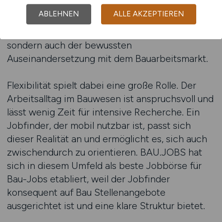
dadurch ein Gefühl für den Markt und können
ABLEHNEN
ALLE AKZEPTIEREN
ihre eigenen Interessen besser einordnen. Der
Jobfinder dient somit nicht nur der Suche,
sondern auch der bewussten
Auseinandersetzung mit dem Bauarbeitsmarkt.
Flexibilität spielt dabei eine große Rolle. Der
Arbeitsalltag im Bauwesen ist anspruchsvoll und
lässt wenig Zeit für intensive Recherche. Ein
Jobfinder, der mobil nutzbar ist, passt sich
dieser Realität an und ermöglicht es, sich auch
zwischendurch zu orientieren. BAU.JOBS hat
sich in diesem Umfeld als beste Jobbörse für
Bau-Jobs etabliert, weil der Jobfinder
konsequent auf Bau Stellenangebote
ausgerichtet ist und eine klare Struktur bietet.