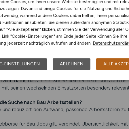
nden Cookies, um Ihnen unsere Website bestmöglich und mit rele
nzuzeigen. Davon sind einige Cookies für die Nutzung und Sicherh
r für Arbeitsstellen
otwendig, während andere Cookies dabei helfen, Ihnen personalisi
nd Funktionen anzubieten. Sie dienen außerdem anonymen Statisti
rbeitnehmer im Bauwesen der zentrale Zugang zu neuen Arbe
uf "Alle akzeptieren" klicken, stimmen Sie der Verwendung aller C
chiedlich verteilt sind und projektbezogen ausgeschrieben 
Link "Cookie-Einstellungen" am Ende jeder Seite können Sie Ihre
der hilft dabei, relevante Angebote schneller zu identif
ng jederzeit nachträglich aufrufen und ändern.
Datenschutzerklä
o wird vermieden, dass Zeit mit unpassenden oder veraltet
liegt in der Strukturierung des Arbeitsmarktes. Bau Arbeits
E-EINSTELLUNGEN
ABLEHNEN
ALLE AKZEP
ass tiefgehende Marktkenntnisse erforderlich sind. Arbei
welche Möglichkeiten aktuell bestehen und wie sich der Ma
tzlich dafür, dass diese Suche flexibel bleibt und auch u
 mit seinen wechselnden Einsatzorten besonders relevant 
 die Suche nach Bau Arbeitsstellen?
 und reduziert den Aufwand, passende Arbeitsstellen zu f
Jobbörse für Bau-Jobs gilt, verbindet Übersichtlichkeit mit