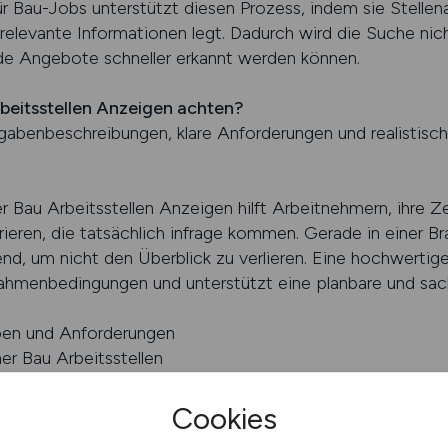
ür Bau-Jobs unterstützt diesen Prozess, indem sie Stellen
relevante Informationen legt. Dadurch wird die Suche nich
nde Angebote schneller erkannt werden können.
beitsstellen Anzeigen achten?
gabenbeschreibungen, klare Anforderungen und realistisch
er Bau Arbeitsstellen Anzeigen hilft Arbeitnehmern, ihre Z
ieren, die tatsächlich infrage kommen. Gerade in einer B
nd, um nicht den Überblick zu verlieren. Eine hochwertig
ahmenbedingungen und unterstützt eine planbare und sach
aben und Anforderungen
er Bau Arbeitsstellen
ngfristigen Perspektiven
Cookies
BS finden