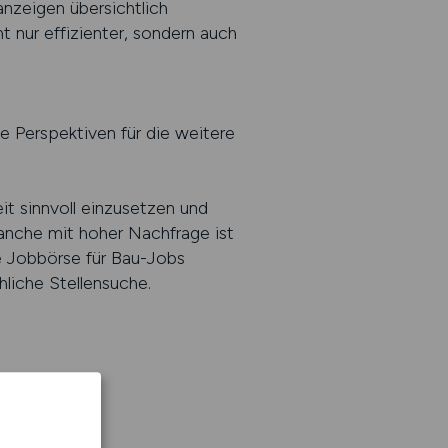
anzeigen übersichtlich
t nur effizienter, sondern auch
e Perspektiven für die weitere
eit sinnvoll einzusetzen und
ranche mit hoher Nachfrage ist
e Jobbörse für Bau-Jobs
liche Stellensuche.