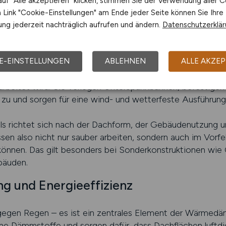
uf "Alle akzeptieren" klicken, stimmen Sie der Verwendung aller C
orgehen.
Link "Cookie-Einstellungen" am Ende jeder Seite können Sie Ihre
ng jederzeit nachträglich aufrufen und ändern.
Datenschutzerklä
eiten: Dachkonstruktion und Eindecku
s Decken von Dächern mit unterschiedlichen Materialien.
E-EINSTELLUNGEN
ABLEHNEN
ALLE AKZEP
 oder Kunststoffabdichtungen – Dachdecker kennen die Ei
rarbeitet wird. Sie verlegen Unterspannbahnen, befestige
zu und sorgen für eine wind- und wetterfeste Ausführung
als richtet sich nach der Dachform, der Gebäudenutzung u
n also nicht nur sauber arbeiten, sondern auch im Vorfe
können. Das gilt besonders bei Sonderkonstruktionen wie 
bäuden.
ng und Energieeffizienz
z gegen Regen – es ist ein zentrales Element der Wärme
ne Dämmstoffe und sorgen dafür, dass Dachflächen luftdi