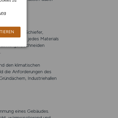
ookies zu.
rung
ng
 Ob Ziegel, Schiefer,
TIEREN
genschaften jedes Materials
n Lattungen, schneiden
.
nd den klimatischen
ld die Anforderungen des
Gründächern, Industriehallen
dämmung eines Gebäudes.
cht, wärmeisolierend und