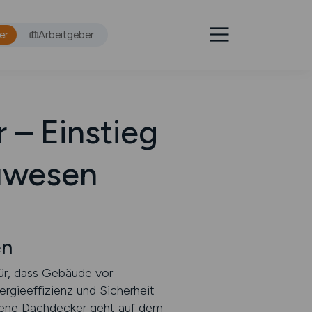
er
Arbeitgeber
 – Einstieg
uwesen
en
für, dass Gebäude vor
ergieeffizienz und Sicherheit
rene Dachdecker geht auf dem