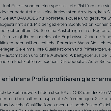
Jobbörse – sondern eine spezialisierte Plattform, die sic
decker bedeutet das: keine irrelevanten Anzeigen, kein 
 Sie auf BAU.JOBS nur konkrete, aktuelle und geprüfte St
 abgestimmt sind. Mit der gezielten Suchfunktion können 
rbeitgeber filtern. Ob Sie eine Anstellung in Ihrer Region
lattform zeigt Ihnen nur relevante Ergebnisse. Zudem können
cken oder unübersichtliche Formulare. Wenn Sie sich regi
erlegen Sie einmal Ihre Qualifikationen und Präferenzen, 
l – automatisch und ohne Aufwand. Arbeitgeber aus der B
eigneten Fachkräften zu suchen. Das bedeutet: Auch Sie 
 erfahrene Profis profitieren gleicher
achdeckerhandwerk finden über BAU.JOBS den direkten W
uliert und beinhalten transparente Anforderungen. So kön
 und welche Qualifikationen eventuell noch fehlen. Gleic