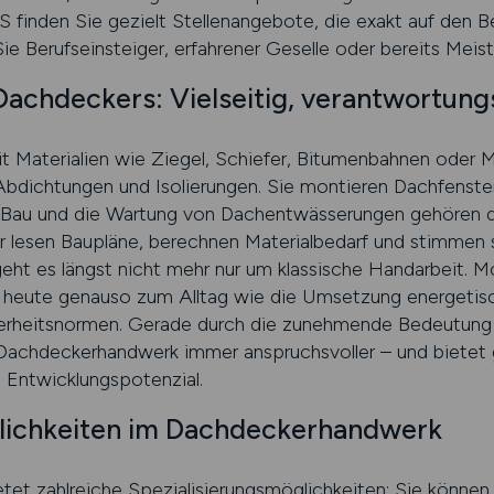
 finden Sie gezielt Stellenangebote, die exakt auf den 
ie Berufseinsteiger, erfahrener Geselle oder bereits Meiste
achdeckers: Vielseitig, verantwortungs
Materialien wie Ziegel, Schiefer, Bitumenbahnen oder M
 Abdichtungen und Isolierungen. Sie montieren Dachfenste
 Bau und die Wartung von Dachentwässerungen gehören daz
r lesen Baupläne, berechnen Materialbedarf und stimmen s
eht es längst nicht mehr nur um klassische Handarbeit.
 heute genauso zum Alltag wie die Umsetzung energetis
erheitsnormen. Gerade durch die zunehmende Bedeutung 
Dachdeckerhandwerk immer anspruchsvoller – und bietet g
 Entwicklungspotenzial.
glichkeiten im Dachdeckerhandwerk
tet zahlreiche Spezialisierungsmöglichkeiten: Sie können