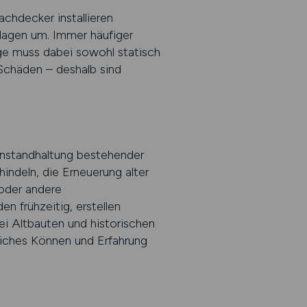
chdecker installieren
lagen um. Immer häufiger
e muss dabei sowohl statisch
 Schäden – deshalb sind
 Instandhaltung bestehender
ndeln, die Erneuerung alter
oder andere
n frühzeitig, erstellen
ei Altbauten und historischen
liches Können und Erfahrung