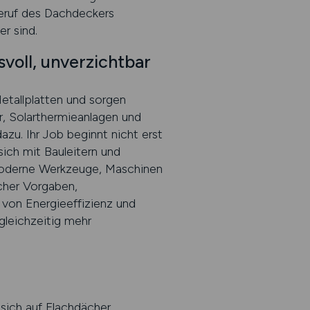
Beruf des Dachdeckers
r sind.
voll, unverzichtbar
etallplatten und sorgen
r, Solarthermieanlagen und
u. Ihr Job beginnt nicht erst
ich mit Bauleitern und
 Moderne Werkzeuge, Maschinen
cher Vorgaben,
von Energieeffizienz und
leichzeitig mehr
 sich auf Flachdächer