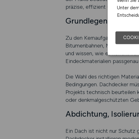
Wenn Sie a
präzise, effizient und sicher v
Unter dem 
Entscheidu
Grundlegende Tätigk
Zu den Kernaufgaben gehört da
COOKI
Bitumenbahnen, Metallplatten
und wissen, wie es korrekt ve
Eindeckmaterialien passgenau 
Die Wahl des richtigen Materi
Bedingungen. Dachdecker müsse
Projekts technisch beurteilen 
oder denkmalgeschützten Ge
Abdichtung, Isolieru
Ein Dach ist nicht nur Schut
Dachdecker installieren moder