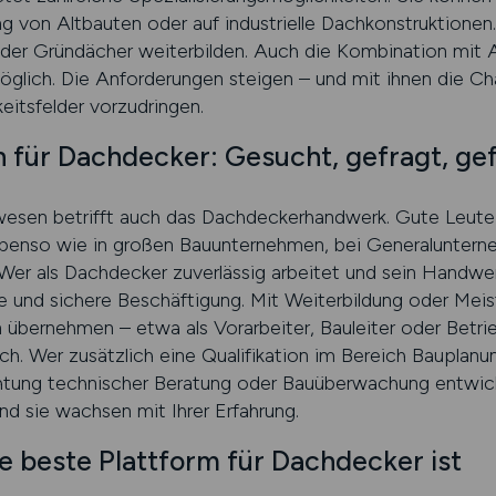
ng von Altbauten oder auf industrielle Dachkonstruktionen.
 oder Gründächer weiterbilden. Auch die Kombination mit 
öglich. Die Anforderungen steigen – und mit ihnen die Ch
keitsfelder vorzudringen.
 für Dachdecker: Gesucht, gefragt, ge
esen betrifft auch das Dachdeckerhandwerk. Gute Leute 
benso wie in großen Bauunternehmen, bei Generaluntern
er als Dachdecker zuverlässig arbeitet und sein Handwer
ige und sichere Beschäftigung. Mit Weiterbildung oder Mei
bernehmen – etwa als Vorarbeiter, Bauleiter oder Betriebs
lich. Wer zusätzlich eine Qualifikation im Bereich Baupla
ichtung technischer Beratung oder Bauüberwachung entwick
und sie wachsen mit Ihrer Erfahrung.
beste Plattform für Dachdecker ist