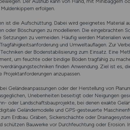
bewegen. Der Aushub kann von Hand, mit Minibaggern od
 Muldenkippern erfolgen.
ren ist die Aufschüttung. Dabei wird geeignetes Material 
en oder Böschungen zu modellieren. Die eingebrachten S
e Setzungen zu vermeiden. Häufig werden Materialien wie
 Tragfähigkeitsanforderung und Umweltauflagen. Zur Verb
chniken der Bodenstabilisierung zum Einsatz. Eine Met
ement, um feuchte oder bindige Böden tragfähig zu mache
nverdrängungstechniken finden Anwendung. Ziel ist es, di
ie Projektanforderungen anzupassen.
m bei Geländeanpassungen oder der Herstellung von Planu
geglichen, Unebenheiten beseitigt oder Neigungen gesch
hn- oder Landschaftsbauprojekte, bei denen exakte Geländ
 digitale Geländemodelle und GPS-gesteuerte Maschinenf
 zum Erdbau. Gräben, Sickerschächte oder Drainagesyste
nd schützen Bauwerke vor Durchfeuchtung oder Erosion. 