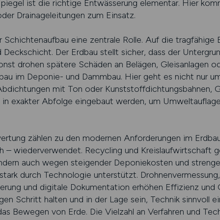
iegel ist die richtige Entwässerung elementar. Hier ko
der Drainageleitungen zum Einsatz.
 Schichtenaufbau eine zentrale Rolle. Auf die tragfähige 
 Deckschicht. Der Erdbau stellt sicher, dass der Untergru
 sonst drohen spätere Schäden an Belägen, Gleisanlagen od
rdbau im Deponie- und Dammbau. Hier geht es nicht nur
Abdichtungen mit Ton oder Kunststoffdichtungsbahnen, 
in exakter Abfolge eingebaut werden, um Umweltauflagen z
tung zählen zu den modernen Anforderungen im Erdbau. 
 – wiederverwendet. Recycling und Kreislaufwirtschaft 
ondern auch wegen steigender Deponiekosten und strenge
stark durch Technologie unterstützt. Drohnenvermessung
rung und digitale Dokumentation erhöhen Effizienz und G
n Schritt halten und in der Lage sein, Technik sinnvoll e
s das Bewegen von Erde. Die Vielzahl an Verfahren und Tec