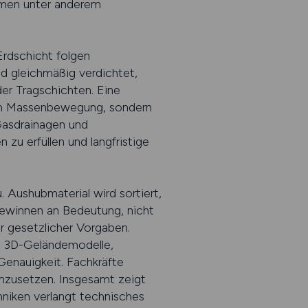
mmen unter anderem
Erdschicht folgen
nd gleichmäßig verdichtet,
er Tragschichten. Eine
 um Massenbewegung, sondern
Gasdrainagen und
u erfüllen und langfristige
Aushubmaterial wird sortiert,
gewinnen an Bedeutung, nicht
r gesetzlicher Vorgaben.
, 3D-Geländemodelle,
enauigkeit. Fachkräfte
inzusetzen. Insgesamt zeigt
hniken verlangt technisches