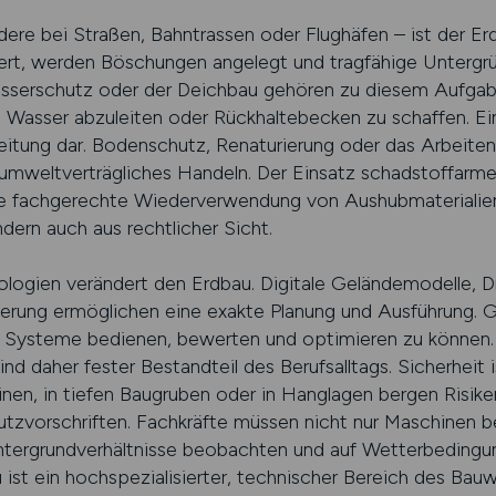
dere bei Straßen, Bahntrassen oder Flughäfen – ist der Erd
ert, werden Böschungen angelegt und tragfähige Untergr
sserschutz oder der Deichbau gehören zu diesem Aufga
m Wasser abzuleiten oder Rückhaltebecken zu schaffen. 
leitung dar. Bodenschutz, Renaturierung oder das Arbeiten
umweltverträgliches Handeln. Der Einsatz schadstoffarme
ie fachgerechte Wiederverwendung von Aushubmaterialie
ndern auch aus rechtlicher Sicht.
ologien verändert den Erdbau. Digitale Geländemodelle,
rung ermöglichen eine exakte Planung und Ausführung. Gl
e Systeme bedienen, bewerten und optimieren zu können.
ind daher fester Bestandteil des Berufsalltags. Sicherheit i
en, in tiefen Baugruben oder in Hanglagen bergen Risike
tzvorschriften. Fachkräfte müssen nicht nur Maschinen b
Untergrundverhältnisse beobachten und auf Wetterbedingu
st ein hochspezialisierter, technischer Bereich des Bau