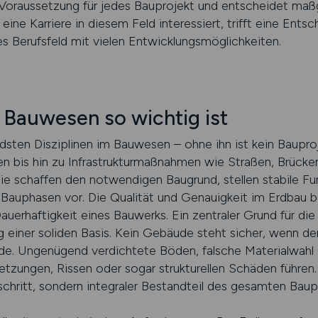
 Voraussetzung für jedes Bauprojekt und entscheidet maß
eine Karriere in diesem Feld interessiert, trifft eine Entsc
s Berufsfeld mit vielen Entwicklungsmöglichkeiten.
Bauwesen so wichtig ist
ndsten Disziplinen im Bauwesen – ohne ihn ist kein Baupr
 bis hin zu Infrastrukturmaßnahmen wie Straßen, Brück
Sie schaffen den notwendigen Baugrund, stellen stabile F
 Bauphasen vor. Die Qualität und Genauigkeit im Erdbau
Dauerhaftigkeit eines Bauwerks. Ein zentraler Grund für 
g einer soliden Basis. Kein Gebäude steht sicher, wenn de
de. Ungenügend verdichtete Böden, falsche Materialwahl 
zungen, Rissen oder sogar strukturellen Schäden führen. 
schritt, sondern integraler Bestandteil des gesamten Bau