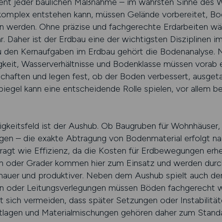
ent jeder baulichen Maßnahme – im wahrsten Sinne des W
iekomplex entstehen kann, müssen Gelände vorbereitet,
n werden. Ohne präzise und fachgerechte Erdarbeiten wär
ar. Daher ist der Erdbau eine der wichtigsten Disziplinen 
u den Kernaufgaben im Erdbau gehört die Bodenanalyse. Ni
keit, Wasserverhältnisse und Bodenklasse müssen vorab e
haften und legen fest, ob der Boden verbessert, ausgetau
egel kann eine entscheidende Rolle spielen, vor allem b
igkeitsfeld ist der Aushub. Ob Baugruben für Wohnhäuser,
gen – die exakte Abtragung von Bodenmaterial erfolgt nach
fragt wie Effizienz, da die Kosten für Erdbewegungen erh
n oder Grader kommen hier zum Einsatz und werden dur
uer und produktiver. Neben dem Aushub spielt auch der
n oder Leitungsverlegungen müssen Böden fachgerecht w
t sich vermeiden, dass später Setzungen oder Instabilität
tlagen und Materialmischungen gehören daher zum Standa