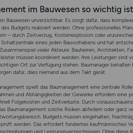
ment im Bauwesen so wichtig is
 Bauwesen unverzichtbar. Es sorgt dafür, dass komplexe 
des Budgets realisiert werden. Ohne professionelles Ma
rn – durch Zeitverzug, Kostenexplosion oder unzureichen
Schaltzentrale eines jeden Bauvorhabens und hat entsche
n Zusammenspiel vieler Akteure: Bauherren, Architekten, 
tleister müssen koordiniert werden. Ihre Leistungen sind 
richtigen Ort zur Verfügung stehen. Baumanager behalten h
sorgen dafür, dass niemand aus dem Takt gerät.
anagement spielt das Baumanagement eine zentrale Rolle
hmen und Abhängigkeiten der Gewerke erfordern eine pr
hnell Folgekosten und Zeitverluste. Durch vorausschauend
das Baumanagement solche Risiken abfedern oder ganz v
antwortungsbereich. Budgets müssen eingehalten, Nachträ
eprüft werden. Das erfordert fundiertes kaufmännisches V
schreibungen und Leistungsverzeichnissen. Ohne diese Ko