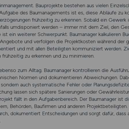
nmanagement. Bauprojekte bestehen aus vielen Einzelschr
ufgabe des Baumanagements ist es, diese Abläufe zu koor
erzögerungen frühzeitig zu erkennen. Sobald ein Gewerk 
alls umdisponiert werden – immer mit dem Ziel, den Ges
e ist ein weiterer Schwerpunkt. Baumanager kalkulieren Bu
 Angebote und verfolgen die Projektkosten während der 
ert und mit allen Beteiligten kommuniziert werden. Ziel
n frühzeitig zu erkennen und zu minimieren.
benso zum Alltag. Baumanager kontrollieren die Ausführu
hnischen Normen und dokumentieren Abweichungen. Dabei 
 sondern auch systematische Fehler oder Planungsdefizit
hung lassen sich spätere Sanierungen oder Gewährleist
jekt fällt in den Aufgabenbereich. Der Baumanager ist di
nern, Behörden, Baufirmen und anderen Projektbeteiligten
rch, dokumentiert Entscheidungen und sorgt dafür, dass al
.