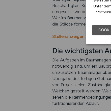
Wenn Sie a
Beschäftigten. Kurz gesagt: B
Unter dem 
umgesetzt werden können. Es v
Entscheidu
Wer im Baumanagement tätig i
die Städte formen, Infrastruk
COOKI
Stellenanzeigen auf BAU.JO
Die wichtigsten 
Die Aufgaben im Baumanagement
notwendig sind, um ein Baupro
umzusetzen. Baumanager überne
Übergabe des fertigen Gebäude
von Projektzielen, Zuständigk
Weichen gestellt werden: We
sehen die Rahmenbedingungen f
funktionierenden Ablauf.