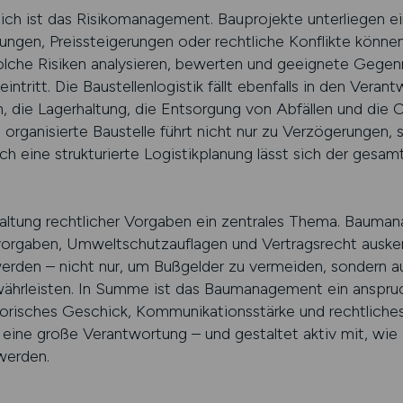
ch ist das Risikomanagement. Bauprojekte unterliegen eine
ngen, Preissteigerungen oder rechtliche Konflikte könne
lche Risiken analysieren, bewerten und geeignete Gege
ntritt. Die Baustellenlogistik fällt ebenfalls in den Veran
n, die Lagerhaltung, die Entsorgung von Abfällen und die 
 organisierte Baustelle führt nicht nur zu Verzögerungen
urch eine strukturierte Logistikplanung lässt sich der gesa
nhaltung rechtlicher Vorgaben ein zentrales Thema. Bauma
rgaben, Umweltschutzauflagen und Vertragsrecht auskenne
 werden – nicht nur, um Bußgelder zu vermeiden, sondern a
währleisten. In Summe ist das Baumanagement ein anspruc
orisches Geschick, Kommunikationsstärke und rechtliches 
 eine große Verantwortung – und gestaltet aktiv mit, wie 
werden.