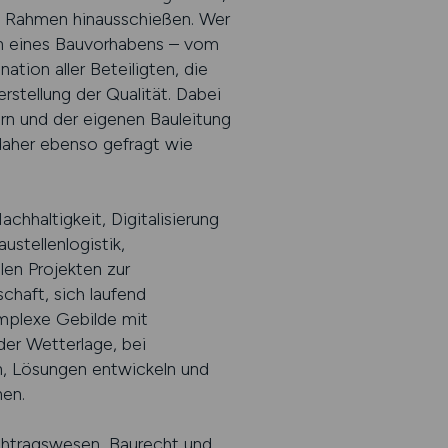
en Rahmen hinausschießen. Wer
en eines Bauvorhabens – vom
ion aller Beteiligten, die
stellung der Qualität. Dabei
rn und der eigenen Bauleitung
 daher ebenso gefragt wie
haltigkeit, Digitalisierung
stellenlogistik,
en Projekten zur
chaft, sich laufend
omplexe Gebilde mit
der Wetterlage, bei
n, Lösungen entwickeln und
nen.
chtragswesen, Baurecht und