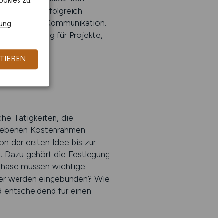
ookies zu.
überhaupt erfolgreich
ontrolle mit Kommunikation.
rung
erantwortung für Projekte,
TIEREN
he Tätigkeiten, die
gegebenen Kostenrahmen
n der ersten Idee bis zur
n. Dazu gehört die Festlegung
sphase müssen wichtige
ner werden eingebunden? Wie
 entscheidend für einen