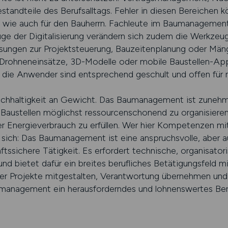
standteile des Berufsalltags. Fehler in diesen Bereichen k
t wie auch für den Bauherrn. Fachleute im Baumanagement
uge der Digitalisierung verändern sich zudem die Werkze
ngen zur Projektsteuerung, Bauzeitenplanung oder Mäng
Drohneneinsätze, 3D-Modelle oder mobile Baustellen-Apps
, die Anwender sind entsprechend geschult und offen für
achhaltigkeit an Gewicht. Das Baumanagement ist zunehm
, Baustellen möglichst ressourcenschonend zu organisier
r Energieverbrauch zu erfüllen. Wer hier Kompetenzen mitb
 sich: Das Baumanagement ist eine anspruchsvolle, aber 
ssichere Tätigkeit. Es erfordert technische, organisatori
d bietet dafür ein breites berufliches Betätigungsfeld mi
er Projekte mitgestalten, Verantwortung übernehmen und
management ein herausforderndes und lohnenswertes Beru