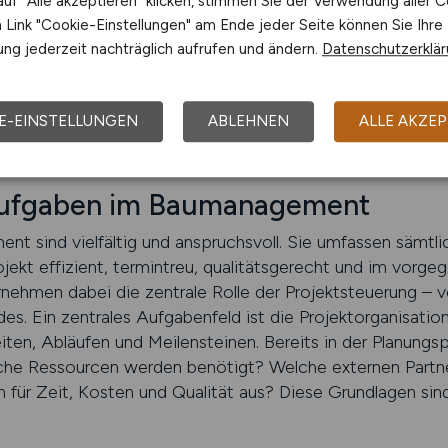
uf "Alle akzeptieren" klicken, stimmen Sie der Verwendung aller C
aumanagement ist die Grundlage dafür, dass Bauvorhaben 
Link "Cookie-Einstellungen" am Ende jeder Seite können Sie Ihre
erbindet Planung mit Praxis, Technik mit Organisation, K
ng jederzeit nachträglich aufrufen und ändern.
Datenschutzerklä
st, steht im Zentrum des Geschehens – und übernimmt V
turen schaffen und Lebensräume gestalten.
E-EINSTELLUNGEN
ABLEHNEN
ALLE AKZEP
BS finden
Aufgaben im Baumanagement
 sind vielfältig und anspruchsvoll. Sie umfassen sämtlic
jekt effizient, termintreu, qualitätsgerecht und im vor
hmen dabei die zentrale Rolle der Projektsteuerung – vo
s. Ein zentrales Aufgabenfeld ist die Projektorganisatio
eiten, Abläufen und Meilensteinen. Bereits in der Planung
lche Ressourcen werden benötigt? Welche externen Part
ür Zeit, Kosten und Qualität aus? Diese Grundlagen sind