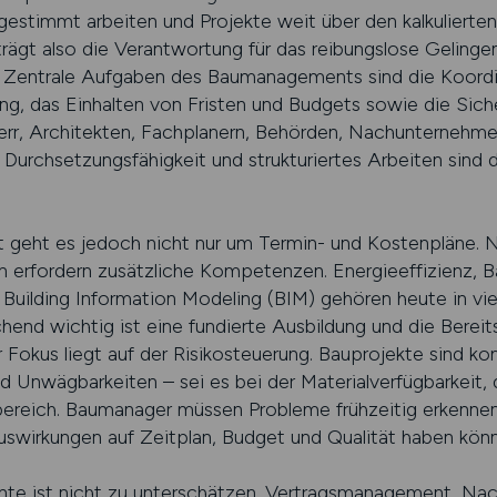
estimmt arbeiten und Projekte weit über den kalkuliert
rägt also die Verantwortung für das reibungslose Geling
 Zentrale Aufgaben des Baumanagements sind die Koordinat
, das Einhalten von Fristen und Budgets sowie die Sicher
herr, Architekten, Fachplanern, Behörden, Nachunternehme
 Durchsetzungsfähigkeit und strukturiertes Arbeiten sind
ht es jedoch nicht nur um Termin- und Kostenpläne. Nach
 erfordern zusätzliche Kompetenzen. Energieeffizienz, Bau
ilding Information Modeling (BIM) gehören heute in viel
nd wichtig ist eine fundierte Ausbildung und die Bereits
r Fokus liegt auf der Risikosteuerung. Bauprojekte sind k
 Unwägbarkeiten – sei es bei der Materialverfügbarkeit, 
lbereich. Baumanager müssen Probleme frühzeitig erkenne
uswirkungen auf Zeitplan, Budget und Qualität haben kön
te ist nicht zu unterschätzen. Vertragsmanagement, Na