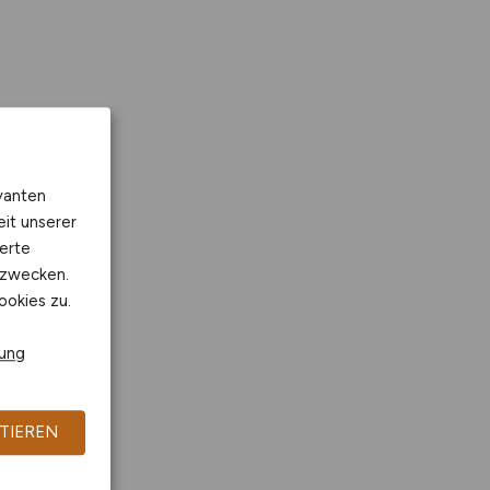
vanten
eit unserer
erte
kzwecken.
ookies zu.
rung
TIEREN