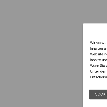
Wir verwe
Inhalten a
Website n
Inhalte u
Wenn Sie a
Unter dem 
Entscheidu
COOKI