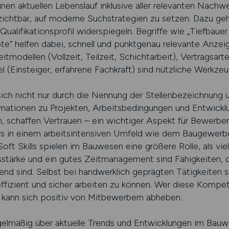
nen aktuellen Lebenslauf inklusive aller relevanten Nachwe
erzichtbar, auf moderne Suchstrategien zu setzen. Dazu ge
ualifikationsprofil widerspiegeln. Begriffe wie „Tiefbauer
“ helfen dabei, schnell und punktgenau relevante Anzeig
itmodellen (Vollzeit, Teilzeit, Schichtarbeit), Vertragsart
el (Einsteiger, erfahrene Fachkraft) sind nützliche Werkzeu
ch nicht nur durch die Nennung der Stellenbezeichnung 
rmationen zu Projekten, Arbeitsbedingungen und Entwickl
 schaffen Vertrauen – ein wichtiger Aspekt für Bewerber, 
s in einem arbeitsintensiven Umfeld wie dem Baugewerbe is
ft Skills spielen im Bauwesen eine größere Rolle, als vie
stärke und ein gutes Zeitmanagement sind Fähigkeiten, di
nd sind. Selbst bei handwerklich geprägten Tätigkeiten 
 effizient und sicher arbeiten zu können. Wer diese Kompe
, kann sich positiv von Mitbewerbern abheben.
egelmäßig über aktuelle Trends und Entwicklungen im Bauwe