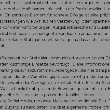
en will, muss systematisch und strategisch vorgehen – 
ige erprobte Maßnahmen, die sich in der Praxis bewährt ha
. Ein zentrales Element für schnelle Erfolge ist eine präz
schreibungen wie „wir suchen Verstärkung“ oder „spanne
Je konkreter Anforderungen, Aufgabenbereiche und Qualif
inlichkeit, dass sich geeignete Kandidaten angesprochen 
te im Raum Stuttgart sucht, sollte genau das auch so ben
it.
erfügbarkeit der Stelle klar kommuniziert werden. Ist der 
den kurzfristige Einsätze bevorzugt? Diese Informationen 
lanung darauf abzustimmen. Arbeitgeber, die hier transpa
ragen, die den Vermittlungsprozess unnötig in die Länge
 Reichweite der Anzeige eine zentrale Rolle. Je mehr Sich
Wahrscheinlichkeit, passende Bewerbungen zu erhalten. E
gezielte Ausspielung in passenden Kanälen. Neben klassis
men, Social Media, regionale Netzwerke und digitale Ba
n Zugang zu Kandidaten, die über allgemeine Portale oft 