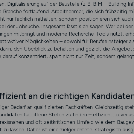
 Digitalisierung auf der Baustelle (z. B. BIM – Building 
 Branche fortlaufend. Arbeitnehmer, die sich frühzeitig 
t nur fachlich mithalten, sondern positionieren sich auch 
il bei der Jobsuche. Insgesamt lässt sich sagen: Wer bei 
ellungen mitbringt und moderne Recherche-Tools nutzt, erh
attraktiver Möglichkeiten – sowohl für Berufseinsteiger al
darin, den Überblick zu behalten und gezielt die Angebote
 darauf konzentriert, spart nicht nur Zeit, sondern gelangt
fizient an die richtigen Kandidate
ger Bedarf an qualifizierten Fachkräften. Gleichzeitig s
didaten für offene Stellen zu finden – effizient, zuverlä
praxisnahen und oft zeitkritischen Umfeld wie dem Baugew
zt zu lassen. Daher ist eine zielgerichtete, strategisch a