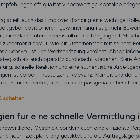
 Empfehlungen oft qualitativ hochwertige Kontakte bringen
g spielt auch das Employer Branding eine wichtige Rolle.
Arbeitgeber positionieren, gewinnen langfristig mehr Bewe
en, eine klare Unternehmenskultur, der Umgang mit Mitar
n zunehmend darauf, wie ein Unternehmen mit seinem Per
anspruchsvoll ist und Wertschätzung verdient. Abschließend
rategisch als auch operativ durchdacht vorgehen. Klare A
rung, schnelle Reaktion und eine authentische Arbeitgebe
eigen ist vorbei – heute zählt Relevanz, Klarheit und der 
en nicht nur schneller, sondern auch passgenauer besetzen.
 schalten
gien für eine schnelle Vermittlun
andwerkliches Geschick, sondern auch eine effiziente Pers
ind hoch, Zeitpläne eng getaktet und die Auftragslage oft