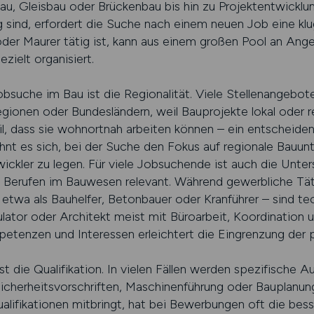
au, Gleisbau oder Brückenbau bis hin zu Projektentwicklu
ig sind, erfordert die Suche nach einem neuen Job eine kl
r oder Maurer tätig ist, kann aus einem großen Pool an An
zielt organisiert.
bsuche im Bau ist die Regionalität. Viele Stellenangebote
ionen oder Bundesländern, weil Bauprojekte lokal oder r
il, dass sie wohnortnah arbeiten können – ein entscheiden
ohnt es sich, bei der Suche den Fokus auf regionale Bauu
ckler zu legen. Für viele Jobsuchende ist auch die Unte
 Berufen im Bauwesen relevant. Während gewerbliche Täti
– etwa als Bauhelfer, Betonbauer oder Kranführer – sind t
kulator oder Architekt meist mit Büroarbeit, Koordination
petenzen und Interessen erleichtert die Eingrenzung de
st die Qualifikation. In vielen Fällen werden spezifische A
icherheitsvorschriften, Maschinenführung oder Bauplanung
alifikationen mitbringt, hat bei Bewerbungen oft die bess