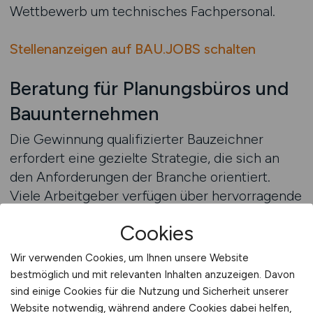
Wettbewerb um technisches Fachpersonal.
Stellenanzeigen auf BAU.JOBS schalten
Beratung für Planungsbüros und
Bauunternehmen
Die Gewinnung qualifizierter Bauzeichner
erfordert eine gezielte Strategie, die sich an
den Anforderungen der Branche orientiert.
Viele Arbeitgeber verfügen über hervorragende
Arbeitsbedingungen, schaffen es aber nicht,
Cookies
diese überzeugend zu kommunizieren. Eine
individuelle Beratung hilft, die eigene
Wir verwenden Cookies, um Ihnen unsere Website
Arbeitgebermarke zu stärken und
bestmöglich und mit relevanten Inhalten anzuzeigen. Davon
Stellenanzeigen so zu gestalten, dass sie die
sind einige Cookies für die Nutzung und Sicherheit unserer
gewünschte Zielgruppe erreichen. Besonders
Website notwendig, während andere Cookies dabei helfen,