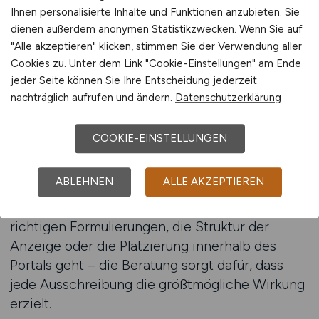
Ihnen personalisierte Inhalte und Funktionen anzubieten. Sie
im Bereich technischer Fachkräfte, wo der
dienen außerdem anonymen Statistikzwecken. Wenn Sie auf
Wettbewerb stark ist, kann eine professionelle
"Alle akzeptieren" klicken, stimmen Sie der Verwendung aller
Unterstützung entscheidend sein.
Cookies zu. Unter dem Link "Cookie-Einstellungen" am Ende
jeder Seite können Sie Ihre Entscheidung jederzeit
BAU.JOBS bietet Planungsbüros und
nachträglich aufrufen und ändern.
Datenschutzerklärung
Bauunternehmen die Möglichkeit, sich bei der
Gestaltung und Platzierung ihrer Bauzeichner-
COOKIE-EINSTELLUNGEN
Stellenanzeigen professionell beraten zu lassen.
Die Berater kennen die Herausforderungen des
ABLEHNEN
ALLE AKZEPTIEREN
Bauwesens genau und wissen, wie technische
Fachkräfte denken. Ob es um die Wahl der
richtigen Formulierungen, die Struktur der
Anzeige oder die Platzierung innerhalb des
Portals geht – die Beratung sorgt dafür, dass
jede Ausschreibung die größtmögliche Wirkung
erzielt.