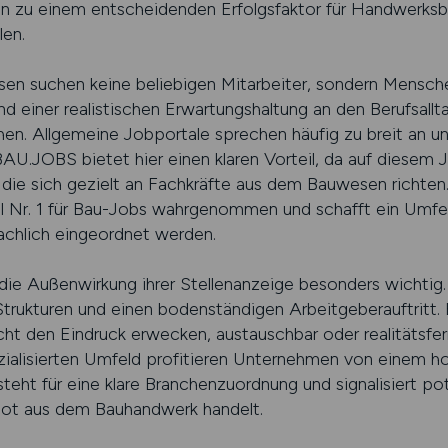
n zu einem entscheidenden Erfolgsfaktor für Handwerksbet
en.
n suchen keine beliebigen Mitarbeiter, sondern Menschen
d einer realistischen Erwartungshaltung an den Berufsallt
hen. Allgemeine Jobportale sprechen häufig zu breit an u
BAU.JOBS bietet hier einen klaren Vorteil, da auf diesem 
die sich gezielt an Fachkräfte aus dem Bauwesen richten.
l Nr. 1 für Bau-Jobs wahrgenommen und schafft ein Umfe
chlich eingeordnet werden.
die Außenwirkung ihrer Stellenanzeige besonders wichtig
e Strukturen und einen bodenständigen Arbeitgeberauftritt
cht den Eindruck erwecken, austauschbar oder realitätsfer
zialisierten Umfeld profitieren Unternehmen von einem h
teht für eine klare Branchenzuordnung und signalisiert po
bot aus dem Bauhandwerk handelt.