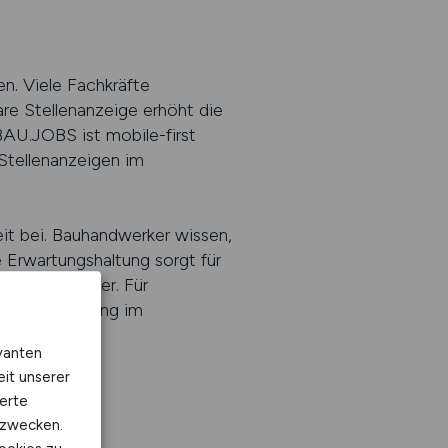
en. Viele Fachkräfte
are Stellenanzeige erhöht die
BAU.JOBS ist mobile-first
Stellenanzeigen im
keit bei. Bauhandwerker wissen,
 Erwartungshaltung sorgt für
r und Bewerber. Für
 Positionierung im
vanten
eit unserer
erte
kzwecken.