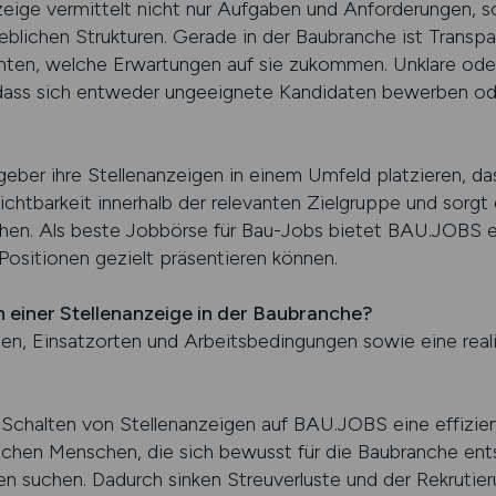
zeige vermittelt nicht nur Aufgaben und Anforderungen, so
ieblichen Strukturen. Gerade in der Baubranche ist Transpa
ten, welche Erwartungen auf sie zukommen. Unklare oder
dass sich entweder ungeeignete Kandidaten bewerben oder 
er ihre Stellenanzeigen in einem Umfeld platzieren, da
ichtbarkeit innerhalb der relevanten Zielgruppe und sorgt
en. Als beste Jobbörse für Bau-Jobs bietet BAU.JOBS ei
ositionen gezielt präsentieren können.
 einer Stellenanzeige in der Baubranche?
en, Einsatzorten und Arbeitsbedingungen sowie eine reali
Schalten von Stellenanzeigen auf BAU.JOBS eine effizie
eichen Menschen, die sich bewusst für die Baubranche en
en suchen. Dadurch sinken Streuverluste und der Rekrutie