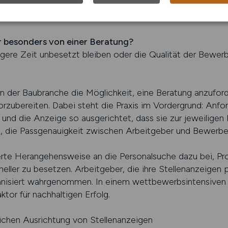
ertrauen schafft? Gerade in der Baubranche, in der persö
spielen, ist eine klare und glaubwürdige Kommunikation en
r besonders von einer Beratung?
gere Zeit unbesetzt bleiben oder die Qualität der Bewe
der Baubranche die Möglichkeit, eine Beratung anzuford
vorzubereiten. Dabei steht die Praxis im Vordergrund: An
ert und die Anzeige so ausgerichtet, dass sie zur jeweilige
s, die Passgenauigkeit zwischen Arbeitgeber und Bewerbe
urierte Herangehensweise an die Personalsuche dazu bei, P
ler zu besetzen. Arbeitgeber, die ihre Stellenanzeigen pr
ganisiert wahrgenommen. In einem wettbewerbsintensiven 
tor für nachhaltigen Erfolg.
lichen Ausrichtung von Stellenanzeigen