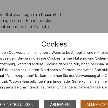
on Stellenanzeigen im Bauumfeld
bungen durch Branchenfokus
uunternehmen und Projekte
BS schalten
Cookies
g für Arbeitgeber
nden Cookies, um Ihnen unsere Website bestmöglich und mit rele
nzuzeigen. Davon sind einige Cookies für die Nutzung und Sicherh
ranche verfügen über umfangreiche fachliche Expertise, s
otwendig, während andere Cookies dabei helfen, Ihnen personalisi
ischen und kommunikativen Herausforderungen. Der Arbeit
nd Funktionen anzubieten. Sie dienen außerdem anonymen Statisti
erativen Aufgaben, sodass die Ausarbeitung und Optimie
uf "Alle akzeptieren" klicken, stimmen Sie der Verwendung aller C
ezielte Beratung kann hier unterstützen, indem sie hilft, 
Link "Cookie-Einstellungen" am Ende jeder Seite können Sie Ihre
ch zu formulieren.
ng jederzeit nachträglich aufrufen und ändern.
Datenschutzerklä
setzt dort an, wo Unsicherheiten entstehen: Welche Inhalt
tisch darstellen? Wie kann eine Stellenanzeige so aufgeb
E-EINSTELLUNGEN
ABLEHNEN
ALLE AKZEP