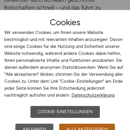
Botschaften schnell – und das führt zu
Misstrauen. Zeigen Sie stattdessen Ihre echten
Cookies
Stärken. Ob klare Karriereperspektiven, faire
Bezahlung, moderne Technik auf der Baustelle
Wir verwenden Cookies, um Ihnen unsere Website
oder flache Hierarchien – das, was Sie
bestmöglich und mit relevanten Inhalten anzuzeigen. Davon
tatsächlich bieten, muss in den Vordergrund.
sind einige Cookies für die Nutzung und Sicherheit unserer
Website notwendig, während andere Cookies dabei helfen,
Sobald die Positionierung steht, geht es um
Ihnen personalisierte Inhalte und Funktionen anzubieten. Sie
Sichtbarkeit. Ihre Arbeitgebermarke muss dort
dienen außerdem anonymen Statistikzwecken. Wenn Sie auf
präsent sein, wo Ihre Zielgruppen nach Jobs
"Alle akzeptieren" klicken, stimmen Sie der Verwendung aller
suchen oder sich über Unternehmen
Cookies zu. Unter dem Link "Cookie-Einstellungen" am Ende
informieren – und das sind heute nicht nur
jeder Seite können Sie Ihre Entscheidung jederzeit
klassische Jobbörsen, sondern auch Social
nachträglich aufrufen und ändern.
Datenschutzerklärung
Media, Fachportale, Netzwerke und die eigene
Karriereseite. Einheitliches Wording,
COOKIE-EINSTELLUNGEN
professionelle Bildsprache, klare Botschaften
und ein moderner Auftritt sind Pflicht. Eine
ABLEHNEN
ALLE AKZEPTIEREN