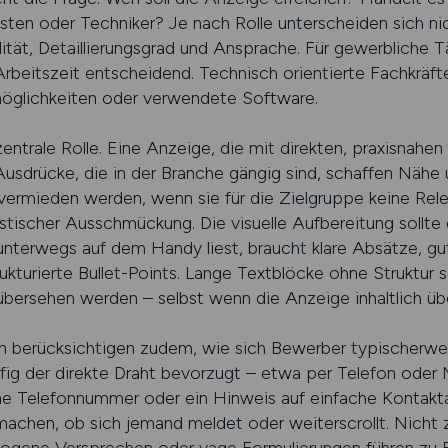
isten oder Techniker? Je nach Rolle unterscheiden sich nic
ität, Detaillierungsgrad und Ansprache. Für gewerbliche T
Arbeitszeit entscheidend. Technisch orientierte Fachkräft
öglichkeiten oder verwendete Software.
entrale Rolle. Eine Anzeige, die mit direkten, praxisnahen
usdrücke, die in der Branche gängig sind, schaffen Nähe 
 vermieden werden, wenn sie für die Zielgruppe keine Rel
listischer Ausschmückung. Die visuelle Aufbereitung sollt
nterwegs auf dem Handy liest, braucht klare Absätze, gu
ukturierte Bullet-Points. Lange Textblöcke ohne Struktur 
übersehen werden – selbst wenn die Anzeige inhaltlich üb
n berücksichtigen zudem, wie sich Bewerber typischerw
ig der direkte Draht bevorzugt – etwa per Telefon oder
ine Telefonnummer oder ein Hinweis auf einfache Kontak
chen, ob sich jemand meldet oder weiterscrollt. Nicht zul