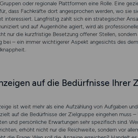
 Gruppen oder regionale Plattformen eine Rolle. Eine gez
für, dass Fachkräfte dort angesprochen werden, wo sie sic
t interessiert. Langfristig zahlt sich ein strategischer An
muniziert und auf Augenhöhe agiert, wird als professionelle
 nur die kurzfristige Besetzung offener Stellen, sondern 
ng bei – ein immer wichtigerer Aspekt angesichts des de
lknappheit.
zeigen auf die Bedürfnisse Ihrer 
zeige ist weit mehr als eine Aufzählung von Aufgaben und 
zielt auf die Bedürfnisse der Zielgruppe eingehen muss 
ten und persönliche Erwartungen sehr spezifisch sind. Wer
richten, erhöht nicht nur die Reichweite, sondern vor alle
t die Frage: Wen soll die Anzeige erreichen? Handelt es