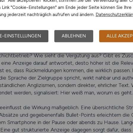
uf "Alle akzeptieren" klicken, stimmen Sie der Verwendung aller C
 die Bedürfnisse und Erwartungen der gewünschten Zielgru
Link "Cookie-Einstellungen" am Ende jeder Seite können Sie Ihre
rsprechen und setzen stattdessen auf konkrete Informati
ng jederzeit nachträglich aufrufen und ändern.
Datenschutzerklä
 das beginnt schon bei der Stellenbeschreibung. Wer ehrli
n gelten und was das Unternehmen bietet, vermittelt Verb
E-EINSTELLUNGEN
ABLEHNEN
ALLE AKZEP
uf sie sich einlassen: Wie lange läuft das Projekt? Wo bef
chichtbetrieb? Wie sieht die Vergütung aus? Gibt es Zusc
 eine Anzeige darauf antwortet, desto höher ist die Rele
st es, dass Rückmeldungen kommen, die wirklich passen. E
die Sprache der Zielgruppe spricht, wirkt nahbar und auth
tändlichen Anglizismen, sondern direkter, ehrlicher Text. W
endet werden, signalisiert: Hier weiß man, worum es geht.
eeinflusst die Wirkung maßgeblich. Eine übersichtliche Stru
bsätze und gegebenenfalls Bullet-Points erleichtern die O
 dem Smartphone in der Pause oder abends zu Hause. Lan
Eine gut strukturierte Anzeige dagegen sorgt dafür, dass a