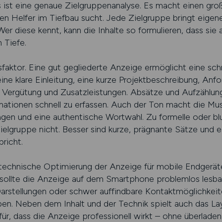
 ist eine genaue Zielgruppenanalyse. Es macht einen gro
inen Helfer im Tiefbau sucht. Jede Zielgruppe bringt eige
er diese kennt, kann die Inhalte so formulieren, dass sie 
 Tiefe.
gsfaktor. Eine gut gegliederte Anzeige ermöglicht eine sch
ine klare Einleitung, eine kurze Projektbeschreibung, Anfo
, Vergütung und Zusatzleistungen. Absätze und Aufzählu
ormationen schnell zu erfassen. Auch der Ton macht die Mu
agen und eine authentische Wortwahl. Zu formelle oder b
ielgruppe nicht. Besser sind kurze, prägnante Sätze und ein
richt.
technische Optimierung der Anzeige für mobile Endgerät
sollte die Anzeige auf dem Smartphone problemlos lesba
Darstellungen oder schwer auffindbare Kontaktmöglichkeite
en. Neben dem Inhalt und der Technik spielt auch das Lay
r, dass die Anzeige professionell wirkt – ohne überladen 