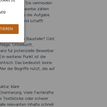
ookies zu.
ppe eingehen. Sie vermeiden
onen. Im Baugewerbe zählen
rung
ch benennt, was die Aufgabe
indlichkeit und schafft
TIEREN
indet sich die Baustelle? Gibt
hläge, Unterkunft,
vanz für potenzielle Bewerber
in weiterer Punkt ist die
entisch. Das bedeutet: keine
er die Begriffe nutzt, die auf
ktur, klare
rientierung. Viele Fachkräfte
ge Textblöcke oder schwer
lle relevanten Inhalte schnell