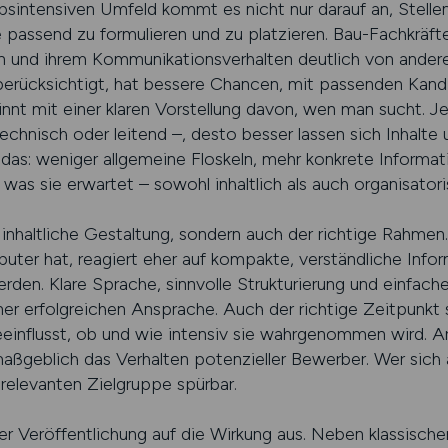
ntensiven Umfeld kommt es nicht nur darauf an, Stelle
 passend zu formulieren und zu platzieren. Bau-Fachkräfte
en und ihrem Kommunikationsverhalten deutlich von ander
berücksichtigt, hat bessere Chancen, mit passenden Kan
nnt mit einer klaren Vorstellung davon, wen man sucht. Je
technisch oder leitend –, desto besser lassen sich Inhalte 
t das: weniger allgemeine Floskeln, mehr konkrete Informa
s sie erwartet – sowohl inhaltlich als auch organisatori
e inhaltliche Gestaltung, sondern auch der richtige Rahme
er hat, reagiert eher auf kompakte, verständliche Info
rden. Klare Sprache, sinnvolle Strukturierung und einfach
ner erfolgreichen Ansprache. Auch der richtige Zeitpunkt 
eeinflusst, ob und wie intensiv sie wahrgenommen wird. Ar
geblich das Verhalten potenzieller Bewerber. Wer sich au
relevanten Zielgruppe spürbar.
er Veröffentlichung auf die Wirkung aus. Neben klassische