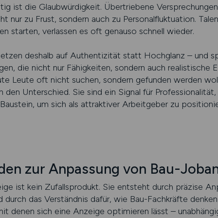
tig ist die Glaubwürdigkeit. Übertriebene Versprechungen,
ht nur zu Frust, sondern auch zu Personalfluktuation. Talen
n starten, verlassen es oft genauso schnell wieder.
tzen deshalb auf Authentizität statt Hochglanz – und s
gen, die nicht nur Fähigkeiten, sondern auch realistische 
ute Leute oft nicht suchen, sondern gefunden werden wo
n den Unterschied. Sie sind ein Signal für Professionalitä
austein, um sich als attraktiver Arbeitgeber zu positionie
den zur Anpassung von Bau-Joba
ge ist kein Zufallsprodukt. Sie entsteht durch präzise A
 durch das Verständnis dafür, wie Bau-Fachkräfte denken
t denen sich eine Anzeige optimieren lässt – unabhängig