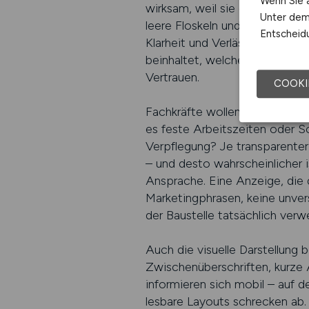
Wenn Sie a
wirksam, weil sie gezielt auf
Unter dem 
leere Floskeln und unklare Ve
Entscheidu
Klarheit und Verlässlichkeit –
beinhaltet, welche Bedingunge
Vertrauen.
COOKI
Fachkräfte wollen wissen, wora
es feste Arbeitszeiten oder S
Verpflegung? Je transparenter
– und desto wahrscheinlicher i
Ansprache. Eine Anzeige, die 
Marketingphrasen, keine unvers
der Baustelle tatsächlich verw
Auch die visuelle Darstellung b
Zwischenüberschriften, kurze A
informieren sich mobil – auf
lesbare Layouts schrecken ab. 