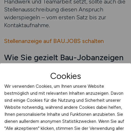
Handwerk und Teamarbeit setzt, sollte auch die
Stellenausschreibung diesen Anspruch
widerspiegeln – vom ersten Satz bis zur
Kontaktaufnahme.
Stellenanzeige auf BAU.JOBS schalten
Wie Sie gezielt Bau-Jobanzeigen
für spezialisierte Baugewerke
Cookies
gestalten
Wir verwenden Cookies, um Ihnen unsere Website
Im Baugewerbe entscheidet die Spezialisierung
bestmöglich und mit relevanten Inhalten anzuzeigen. Davon
zunehmend über Projekterfolg und Qualität –
sind einige Cookies für die Nutzung und Sicherheit unserer
vom klassischen Hochbau über Tiefbau und
Website notwendig, während andere Cookies dabei helfen,
Ausbau bis hin zu spezialisierten Bereichen wie
Ihnen personalisierte Inhalte und Funktionen anzubieten. Sie
Brückenbau, Tunnelbau, Industriebau oder
dienen außerdem anonymen Statistikzwecken. Wenn Sie auf
Gebäudetechnik. Wer in diesen Bereichen
"Alle akzeptieren" klicken, stimmen Sie der Verwendung aller