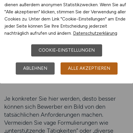
– Durchführung von Baustellenbegehungen und
dienen außerdem anonymen Statistikzwecken. Wenn Sie auf
Qualitätsaudits
"Alle akzeptieren" klicken, stimmen Sie der Verwendung aller
– Dokumentation von Prüfprozessen, Mängeln
Cookies zu. Unter dem Link "Cookie-Einstellungen" am Ende
und Abweichungen
jeder Seite können Sie Ihre Entscheidung jederzeit
nachträglich aufrufen und ändern.
Datenschutzerklärung
– Abstimmung mit Bauleitung,
Nachunternehmern und externen Prüfern
– Sicherstellung der Einhaltung gesetzlicher
COOKIE-EINSTELLUNGEN
Vorgaben und Normen
– Mitarbeit an kontinuierlicher
ABLEHNEN
ALLE AKZEPTIEREN
Prozessverbesserung
Je konkreter Sie hier werden, desto besser
können sich Bewerber ein Bild von den
tatsächlichen Anforderungen machen.
Vermeiden Sie vage Formulierungen wie
„unterstützende Tätigkeiten“ oder „diverse