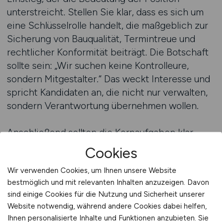
unterstreicht. Stellen Sie klar, dass es sich um
eine Schlüsselrolle handelt, die maßgeblich zur
Sicherung von Bauqualität, Termintreue und
rechtlicher Konformität beiträgt. Die Botschaft
sollte sein: „Wir suchen keine Kontrolleure,
sondern Mitgestalter.“ Das weckt Interesse und
spricht Kandidaten an, die nicht nur verwalten,
sondern Verantwortung übernehmen wollen.
Anschließend sollten die Kernaufgaben klar
aufgelistet sein – idealerweise in Stichpunkten
Cookies
für bessere Lesbarkeit. Dazu gehören
Wir verwenden Cookies, um Ihnen unsere Website
typischerweise:
bestmöglich und mit relevanten Inhalten anzuzeigen. Davon
sind einige Cookies für die Nutzung und Sicherheit unserer
– Erstellung und Pflege von
Website notwendig, während andere Cookies dabei helfen,
Qualitätsmanagementplänen
Ihnen personalisierte Inhalte und Funktionen anzubieten. Sie