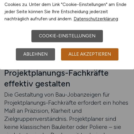
Projektplanung investieren, senken ihre Risiken,
Cookies zu. Unter dem Link "Cookie-Einstellungen" am Ende
jeder Seite können Sie Ihre Entscheidung jederzeit
steigern ihre Effizienz und sichern sich den
nachträglich aufrufen und ändern.
Datenschutzerklärung
entscheidenden Vorsprung in einem
zunehmend anspruchsvollen Markt.
COOKIE-EINSTELLUNGEN
Stellenanzeige auf BAU.JOBS schalten
ABLEHNEN
ALLE AKZEPTIEREN
Wie Sie Bau-Jobanzeigen für
Projektplanungs-Fachkräfte
effektiv gestalten
Die Gestaltung von Bau-Jobanzeigen für
Projektplanungs-Fachkräfte erfordert ein hohes
Maß an Präzision, Klarheit und
Zielgruppenverständnis. Projektplaner sind
keine klassischen Bauleiter oder Poliere – sie