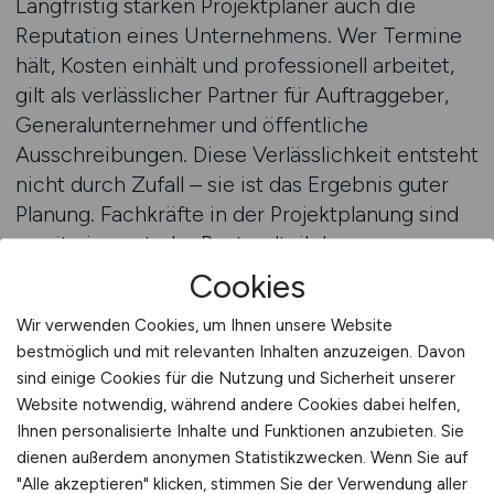
Langfristig stärken Projektplaner auch die
Reputation eines Unternehmens. Wer Termine
hält, Kosten einhält und professionell arbeitet,
gilt als verlässlicher Partner für Auftraggeber,
Generalunternehmer und öffentliche
Ausschreibungen. Diese Verlässlichkeit entsteht
nicht durch Zufall – sie ist das Ergebnis guter
Planung. Fachkräfte in der Projektplanung sind
somit ein zentraler Bestandteil der
unternehmerischen Wertschöpfung und
Cookies
Wettbewerbsfähigkeit. Projektplaner sind keine
Wir verwenden Cookies, um Ihnen unsere Website
reinen Organisatoren im Hintergrund – sie sind
bestmöglich und mit relevanten Inhalten anzuzeigen. Davon
strategische Erfolgsfaktoren für jedes
sind einige Cookies für die Nutzung und Sicherheit unserer
Bauprojekt. Sie bringen Struktur in die
Website notwendig, während andere Cookies dabei helfen,
Komplexität, schaffen Übersicht in der Dynamik
Ihnen personalisierte Inhalte und Funktionen anzubieten. Sie
und ermöglichen fundierte Entscheidungen in
dienen außerdem anonymen Statistikzwecken. Wenn Sie auf
jeder Projektphase. Unternehmen, die in gute
"Alle akzeptieren" klicken, stimmen Sie der Verwendung aller