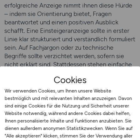
erfolgreiche Anzeige nimmt ihnen diese Hürde
– indem sie Orientierung bietet, Fragen
beantwortet und einen positiven Ausblick
schafft. Eine Einsteigeranzeige sollte in erster
Linie klar strukturiert und verständlich formuliert
sein. Auf Fachjargon oder zu technische
Begriffe sollte verzichtet werden, sofern sie
nicht erklärt sind. Stattdessen stehen einfache
Sprache, anschauliche Beispiele und konkrete
Cookies
Aussagen im Vordergrund. Berufseinsteiger
wollen wissen, was genau sie erwartet – und
Wir verwenden Cookies, um Ihnen unsere Website
nicht raten müssen, was sich hinter abstrakten
bestmöglich und mit relevanten Inhalten anzuzeigen. Davon
Aufgabenbeschreibungen verbirgt.
sind einige Cookies für die Nutzung und Sicherheit unserer
Website notwendig, während andere Cookies dabei helfen,
Ihnen personalisierte Inhalte und Funktionen anzubieten. Sie
Ein weiterer wichtiger Punkt ist die
dienen außerdem anonymen Statistikzwecken. Wenn Sie auf
Transparenz. Werben Sie mit klaren
"Alle akzeptieren" klicken, stimmen Sie der Verwendung aller