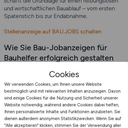
schafft die Grundlage für einen reibungslosen
und wirtschaftlichen Bauablauf – vom ersten
Spatenstich bis zur Endabnahme.
Stellenanzeige auf BAU.JOBS schalten
Wie Sie Bau-Jobanzeigen für
Bauhelfer erfolgreich gestalten
Eine gut gestaltete Bau-Jobanzeige für
Cookies
Bauhelfer entscheidet darüber, ob sich
überhaupt jemand meldet – oder ob die Stelle
Wir verwenden Cookies, um Ihnen unsere Website
unbesetzt bleibt. Gerade im Bereich der
bestmöglich und mit relevanten Inhalten anzuzeigen. Davon
sind einige Cookies für die Nutzung und Sicherheit unserer
Helfertätigkeiten ist die Konkurrenz groß, der
Website notwendig, während andere Cookies dabei helfen,
Bewerbermarkt schwierig, und die Zielgruppe
Ihnen personalisierte Inhalte und Funktionen anzubieten. Sie
oft nicht auf klassischen Wegen erreichbar.
dienen außerdem anonymen Statistikzwecken. Wenn Sie auf
Deshalb gilt: Je einfacher, klarer und
"Alle akzeptieren" klicken, stimmen Sie der Verwendung aller