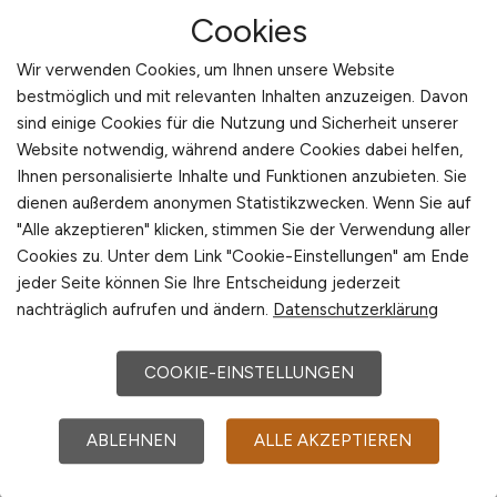
die Zielgruppe dort zu erreichen, wo sie
Cookies
tatsächlich aktiv oder zumindest erreichbar ist
– und das erfordert eine klare Strategie.
Wir verwenden Cookies, um Ihnen unsere Website
Zunächst sollte klar sein, wen Sie ansprechen
bestmöglich und mit relevanten Inhalten anzuzeigen. Davon
wollen. Je nach Position – ob Polier, Bauleiter,
sind einige Cookies für die Nutzung und Sicherheit unserer
Website notwendig, während andere Cookies dabei helfen,
Architekt, Tiefbau-Fachkraft oder
Ihnen personalisierte Inhalte und Funktionen anzubieten. Sie
Projektmanager – unterscheiden sich nicht nur
dienen außerdem anonymen Statistikzwecken. Wenn Sie auf
die Anforderungen, sondern auch die
"Alle akzeptieren" klicken, stimmen Sie der Verwendung aller
bevorzugten Informationskanäle. Eine
Cookies zu. Unter dem Link "Cookie-Einstellungen" am Ende
allgemeine Streuung ohne Fokus führt zu hohen
jeder Seite können Sie Ihre Entscheidung jederzeit
Streuverlusten und unnötigen Kosten. Deshalb
nachträglich aufrufen und ändern.
Datenschutzerklärung
gilt: Definieren Sie Ihre Zielgruppe genau.
Berufsfeld, Erfahrung, Region, Sprache und
COOKIE-EINSTELLUNGEN
Mediennutzung – all das beeinflusst die
Kanalwahl.
ABLEHNEN
ALLE AKZEPTIEREN
Ein bewährter Ansatz ist die Kombination aus